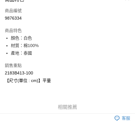
信用卡一次付款
商品編號
超商取貨付款
9876334
LINE Pay
商品特色
Apple Pay
顏色：白色
材質：棉100%
ATM付款
產地：泰國
運送方式
銷售重點
全家取貨付款
2183B413-100
每筆NT$80，滿NT$6,000(含以上)免運費
【尺寸(單位 : cm)】平量
付款後全家取貨
每筆NT$80，滿NT$6,000(含以上)免運費
相關推薦
萊爾富取貨付款
客服
每筆NT$80，滿NT$6,000(含以上)免運費
付款後萊爾富取貨