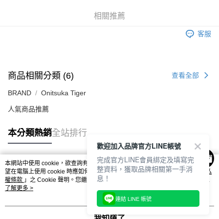
每筆NT$80，滿NT$6,000(含以上)免運費
相關推薦
付款後7-11取貨
每筆NT$80，滿NT$6,000(含以上)免運費
客服
宅配
每筆NT$120，滿NT$6,000(含以上)免運費
商品相關分類 (6)
查看全部
BRAND
Onitsuka Tiger
人氣商品推薦
本分類熱銷
全站排行
歡迎加入品牌官方LINE帳號
完成官方LINE會員綁定及填寫完
本網站中使用 cookie，欲查詢有關本網站使用 cookie 方式之詳情，及若您不希
整資料，獲取品牌相關第一手消
熱門標籤
望在電腦上使用 cookie 時應如何變更電腦的 cookie 設定，請參閱本網站「
隱私
息！
權條款
」之 Cookie 聲明。您繼續使用本網站即表示您同意本公司得按本網站使
用條款之 Cookie 聲明使用 cookie。
了解更多 >
連結 LINE 帳號
我知道了