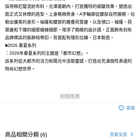
7-11取貨付款
採用棉尼龍混紡布料，光澤面朝內，打造獨特的褶皺效果，營造出
每筆NT$80，滿NT$6,000(含以上)免運費
既正式又休閒的造型。上身略微修身，A字輪廓從腰部自然展開，勾
付款後7-11取貨
勒出優美的身形。袖窿和腰部的層疊荷葉邊，以及領口、袖窿、荷
每筆NT$80，滿NT$6,000(含以上)免運費
葉邊和下擺的細密縫線細節，增添了精緻的設計感。正面飾有刻有
品牌標誌的裝飾紐帶扣，背面配有隱形拉鍊。日本製造。
宅配
■2026 春夏系列
每筆NT$120，滿NT$6,000(含以上)免運費
：2026年春夏系列的主題是「都市幻想」。
該系列從大都市的活力和陽光中汲取靈感，打造出充滿個性表達的
時尚幻想世界。
相關推薦
客服
商品相關分類 (6)
查看全部