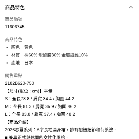
付款方式
商品特色
信用卡一次付款
商品編號
超商取貨付款
11606745
ATM付款
商品特色
顏色：黃色
運送方式
材質：棉60% 聚醯胺30% 金屬纖維10%
全家取貨付款
產地：日本
每筆NT$80，滿NT$6,000(含以上)免運費
銷售重點
付款後全家取貨
2182B620-750
每筆NT$80，滿NT$6,000(含以上)免運費
【尺寸(單位 : cm)】平量
S：全長78.8 / 肩寬 34.4 / 胸圍 44.2
萊爾富取貨付款
M：全長 81.3 / 肩寬 35.9 / 胸圍 46.2
每筆NT$80，滿NT$6,000(含以上)免運費
L：全長 83.8 / 肩寬 37.4 / 胸圍 48.2
付款後萊爾富取貨
【商品介紹】
每筆NT$80，滿NT$6,000(含以上)免運費
2026春夏系列：A字長袖連身裙，飾有褶皺細節和荷葉邊。
■ 兼具正式與休閒的女性化風格。