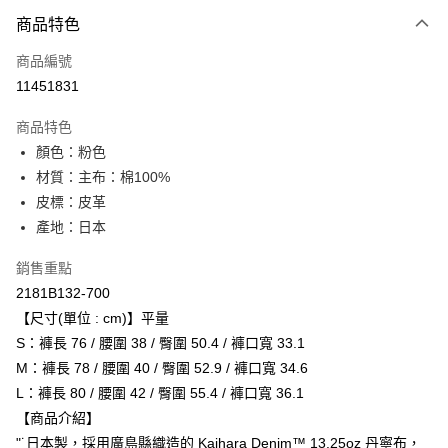
付款方式
商品特色
信用卡一次付款
商品編號
超商取貨付款
11451831
LINE Pay
商品特色
Apple Pay
顏色：粉色
材質：主布：棉100%
ATM付款
皮標：皮革
產地：日本
運送方式
全家取貨付款
銷售重點
每筆NT$80，滿NT$6,000(含以上)免運費
2181B132-700
【尺寸(單位 : cm)】平量
付款後全家取貨
S：褲長 76 / 腰圍 38 / 臀圍 50.4 / 褲口寬 33.1
每筆NT$80，滿NT$6,000(含以上)免運費
M：褲長 78 / 腰圍 40 / 臀圍 52.9 / 褲口寬 34.6
L：褲長 80 / 腰圍 42 / 臀圍 55.4 / 褲口寬 36.1
萊爾富取貨付款
【商品介紹】
每筆NT$80，滿NT$6,000(含以上)免運費
"˙日本製，採用廣島縣織造的 Kaihara Denim™ 13.25oz 丹寧布，