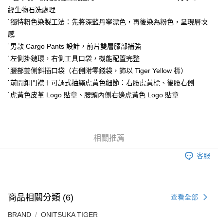
付款後萊爾富取貨
經生物石洗處理
每筆NT$80，滿NT$6,000(含以上)免運費
˙獨特粉色染製工法：先將深藍丹寧漂色，再後染為粉色，呈現層次
感
7-11取貨付款
˙男款 Cargo Pants 設計，前片雙層膝部補強
每筆NT$80，滿NT$6,000(含以上)免運費
˙左側掛鎚環，右側工具口袋，機能配置完整
付款後7-11取貨
˙腰部雙側斜插口袋（右側附零錢袋，飾以 Tiger Yellow 標）
每筆NT$80，滿NT$6,000(含以上)免運費
˙前開釦門襟＋可調式抽繩虎黃色細節：右腰虎黃標、後腰右側
˙虎黃色皮革 Logo 貼章、腰頭內側右邊虎黃色 Logo 貼章
宅配
每筆NT$120，滿NT$6,000(含以上)免運費
相關推薦
客服
商品相關分類 (6)
查看全部
BRAND
ONITSUKA TIGER