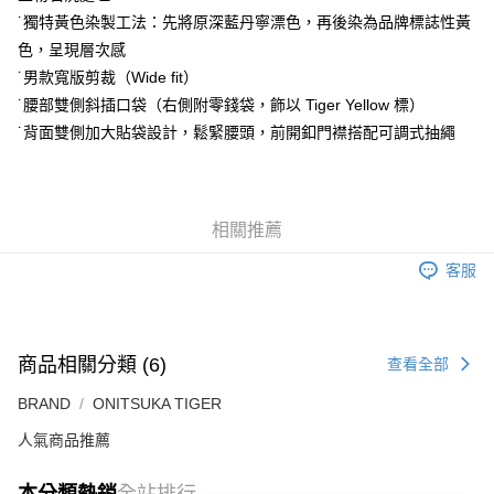
付款後萊爾富取貨
˙獨特黃色染製工法：先將原深藍丹寧漂色，再後染為品牌標誌性黃
每筆NT$80，滿NT$6,000(含以上)免運費
色，呈現層次感
˙男款寬版剪裁（Wide fit）
7-11取貨付款
˙腰部雙側斜插口袋（右側附零錢袋，飾以 Tiger Yellow 標）
每筆NT$80，滿NT$6,000(含以上)免運費
˙背面雙側加大貼袋設計，鬆緊腰頭，前開釦門襟搭配可調式抽繩
付款後7-11取貨
每筆NT$80，滿NT$6,000(含以上)免運費
宅配
相關推薦
每筆NT$120，滿NT$6,000(含以上)免運費
客服
商品相關分類 (6)
查看全部
BRAND
ONITSUKA TIGER
人氣商品推薦
本分類熱銷
全站排行