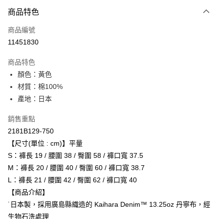
付款方式
商品特色
信用卡一次付款
商品編號
超商取貨付款
11451830
LINE Pay
商品特色
Apple Pay
顏色：黃色
材質：棉100%
ATM付款
產地：日本
運送方式
銷售重點
全家取貨付款
2181B129-750
每筆NT$80，滿NT$6,000(含以上)免運費
【尺寸(單位 : cm)】平量
S：褲長 19 / 腰圍 38 / 臀圍 58 / 褲口寬 37.5
付款後全家取貨
M：褲長 20 / 腰圍 40 / 臀圍 60 / 褲口寬 38.7
每筆NT$80，滿NT$6,000(含以上)免運費
L：褲長 21 / 腰圍 42 / 臀圍 62 / 褲口寬 40
【商品介紹】
萊爾富取貨付款
˙日本製，採用廣島縣織造的 Kaihara Denim™ 13.25oz 丹寧布，經
每筆NT$80，滿NT$6,000(含以上)免運費
生物石洗處理