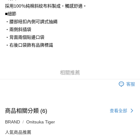
每筆NT$80，滿NT$6,000(含以上)免運費
採用100％純棉斜紋布料製成，觸感舒適。
■細節
7-11取貨付款
・腰部紐扣內側可調式抽繩
每筆NT$80，滿NT$6,000(含以上)免運費
・兩側斜插袋
付款後7-11取貨
・背面兩個貼邊口袋
每筆NT$80，滿NT$6,000(含以上)免運費
・右後口袋飾有品牌標識
宅配
每筆NT$120，滿NT$6,000(含以上)免運費
相關推薦
客服
商品相關分類 (6)
查看全部
BRAND
Onitsuka Tiger
人氣商品推薦