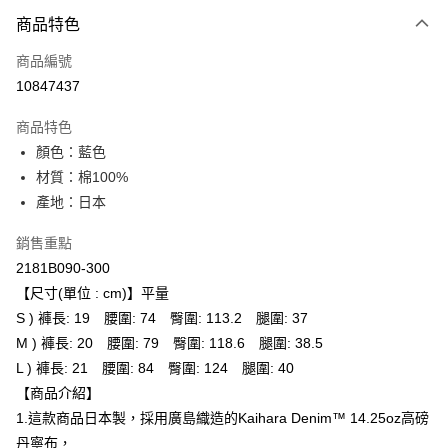
付款方式
商品特色
信用卡一次付款
商品編號
超商取貨付款
10847437
LINE Pay
商品特色
Apple Pay
顏色：藍色
材質：棉100%
ATM付款
產地：日本
運送方式
銷售重點
全家取貨付款
2181B090-300
每筆NT$80，滿NT$6,000(含以上)免運費
【尺寸(單位 : cm)】平量
S ) 褲長: 19 腰圍: 74 臀圍: 113.2 腿圍: 37
付款後全家取貨
M ) 褲長: 20 腰圍: 79 臀圍: 118.6 腿圍: 38.5
每筆NT$80，滿NT$6,000(含以上)免運費
L ) 褲長: 21 腰圍: 84 臀圍: 124 腿圍: 40
【商品介紹】
萊爾富取貨付款
1.這款商品日本製，採用廣島織造的Kaihara Denim™ 14.25oz高磅
每筆NT$80，滿NT$6,000(含以上)免運費
丹寧布，