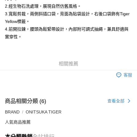
付款後萊爾富取貨
2.經生物石洗處理，展現自然仿舊風格。
每筆NT$80，滿NT$6,000(含以上)免運費
3.寬鬆剪裁，兩側斜插口袋，背面為貼袋設計，右後口袋飾有Tiger
Yellow標籤。
7-11取貨付款
4.前開拉鍊，腰頭為鬆緊帶設計，內部附可調式抽繩，兼具舒適與
每筆NT$80，滿NT$6,000(含以上)免運費
實穿性。
付款後7-11取貨
每筆NT$80，滿NT$6,000(含以上)免運費
宅配
相關推薦
每筆NT$120，滿NT$6,000(含以上)免運費
客服
商品相關分類 (6)
查看全部
BRAND
ONITSUKA TIGER
人氣商品推薦
本分類熱銷
全站排行