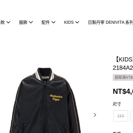
鞋款
服飾
配件
KIDS
日製丹寧 DENIVITA 系
【KI
2184A2
超取滿NT$
NT$4,
尺寸
110