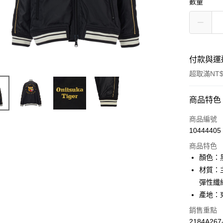
數量
付款與運
超取滿NT$
付款方式
商品特色
信用卡一
商品編號
10444405
超商取貨
商品特色
LINE Pay
顏色：
材質：主
Apple Pay
彈性纖
ATM付款
產地：
銷售重點
2184A267