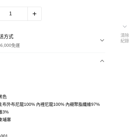
清除
送方式
紀錄
6,000免運
次付款
付款
黑色
布外布尼龍100% 內裡尼龍100% 內襯聚脂纖維97%
維3%
柬埔寨
-001