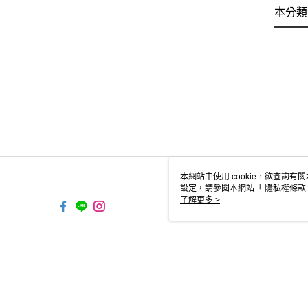
本分類
本網站中使用 cookie，欲查詢有關
設定，請參閱本網站「
隱私權條款
使用 cookie。
了解更多 >