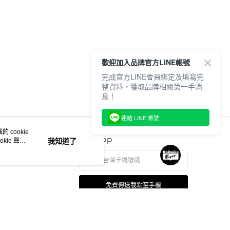
20，滿NT$6,000(含以上)免運費
歡迎加入品牌官方LINE帳號
完成官方LINE會員綁定及填寫完
整資料，獲取品牌相關第一手消
息！
連結 LINE 帳號
 cookie
kie 聲明
我知道了
官方APP
免費傳送載點至手機
若接到可疑電話，請洽詢165反詐騙專線