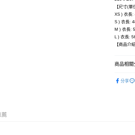
運送方式
【尺寸(單位
全家取貨
XS ) 衣長:
每筆NT$8
S ) 衣長: 
M ) 衣長: 
付款後全
L ) 衣長: 5
每筆NT$8
【商品介
萊爾富取
每筆NT$8
商品相關分
付款後萊
BRAND
每筆NT$8
分享
人氣商品
7-11取貨
新品上市
每筆NT$8
KIDS
兒
付款後7-1
推薦
KIDS
親
每筆NT$8
新品上市
宅配