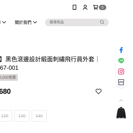
0
列
關於我們
DS】黑色滾邊設計緞面刺繡飛行員外套｜
67-001
6,000免運
680
120
130
140