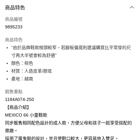
付款方式
商品特色
信用卡一次付款
商品編號
超商取貨付款
9895233
LINE Pay
商品特色
Apple Pay
"由於品牌鞋款楦頭較窄，若腳板偏寬則建議購買比平常穿的尺
寸再大半號會較為舒適"
ATM付款
顏色：棕色
材質：人造皮革/膠底
運送方式
產地：越南
全家取貨付款
每筆NT$80，滿NT$6,000(含以上)免運費
銷售重點
1184A074-250
付款後全家取貨
【商品介紹】
每筆NT$80，滿NT$6,000(含以上)免運費
MEXICO 66 小童鞋款
同步販售相同配色設計的成人款，方便父母和孩子一起享受搭配的
萊爾富取貨付款
樂趣。
每筆NT$80，滿NT$6,000(含以上)免運費
採用了魔鬼氈的設計，並且使鞋口較大，更容易放入雙足。