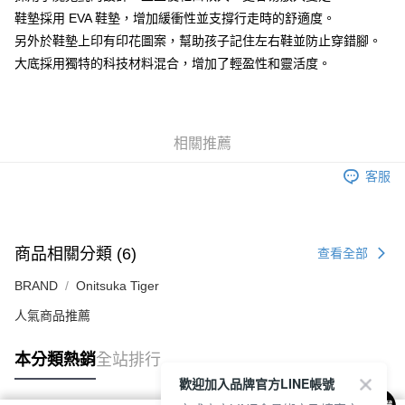
付款後萊爾富取貨
鞋墊採用 EVA 鞋墊，增加緩衝性並支撐行走時的舒適度。
每筆NT$80，滿NT$6,000(含以上)免運費
另外於鞋墊上印有印花圖案，幫助孩子記住左右鞋並防止穿錯腳。
大底採用獨特的科技材料混合，增加了輕盈性和靈活度。
7-11取貨付款
每筆NT$80，滿NT$6,000(含以上)免運費
付款後7-11取貨
相關推薦
每筆NT$80，滿NT$6,000(含以上)免運費
客服
宅配
每筆NT$120，滿NT$6,000(含以上)免運費
商品相關分類 (6)
查看全部
BRAND
Onitsuka Tiger
人氣商品推薦
本分類熱銷
全站排行
歡迎加入品牌官方LINE帳號