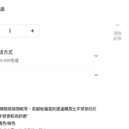
指南
清除
紀錄
送方式
6,000免運
次付款
付款
品牌鞋款楦頭較窄，若腳板偏寬則建議購買比平常穿的尺
半號會較為舒適"
橘色/綠色