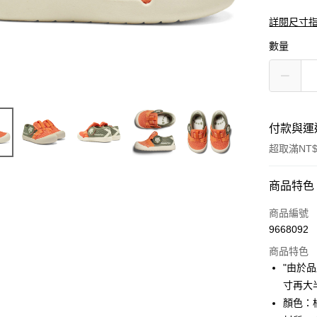
詳閱尺寸
數量
付款與運
超取滿NT$
付款方式
商品特色
信用卡一
商品編號
9668092
超商取貨
商品特色
LINE Pay
"由於
寸再大
Apple Pay
顏色：
ATM付款