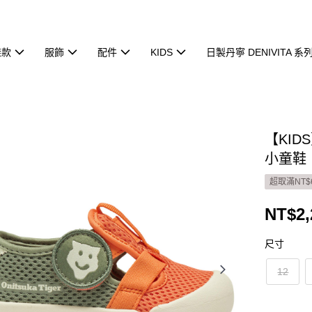
鞋款
服飾
配件
KIDS
日製丹寧 DENIVITA 系
【KIDS
小童鞋｜1
超取滿NT$
NT$2,
尺寸
12