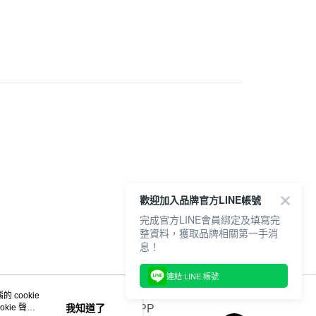
鞋款
20，滿NT$6,000(含以上)免運費
童鞋款
小童鞋款
6
MEXICO 66 KIDS
歡迎加入品牌官方LINE帳號
完成官方LINE會員綁定及填寫完
整資料，獲取品牌相關第一手消
息！
連結 LINE 帳號
 cookie
kie 聲明
我知道了
官方APP