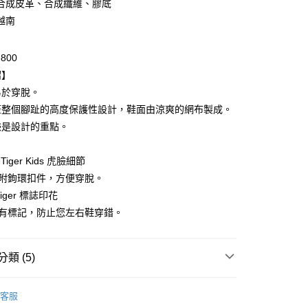
合成皮革、合成纖維、膠底
越南
-800
付款
紹】
0，滿NT$6,000(含以上)免運費
易於穿脫。
蓋整個腳趾的高度保護性設計，鞋面由涼爽的網布製成。
家取貨
臉是設計的重點。
0，滿NT$6,000(含以上)免運費
貨付款
a Tiger Kids 虎臉細節
0，滿NT$6,000(含以上)免運費
，附鉤環扣件，方便穿脫。
 Tiger 標誌印花
爾富取貨
印有標記，防止您左右鞋穿錯。
0，滿NT$6,000(含以上)免運費
付款
類 (5)
0，滿NT$6,000(含以上)免運費
Onitsuka Tiger
1取貨
客服
推薦
0，滿NT$6,000(含以上)免運費