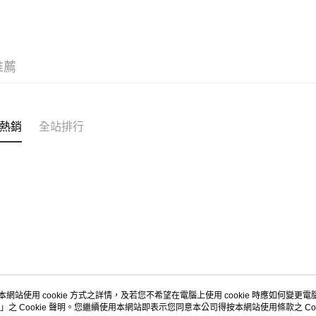
新品上市
宅配
每筆NT$1
KIDS
兒
推薦
MEXICO 6
熱銷
全站排行
本網站使用 cookie 方式之詳情，及若您不希望在電腦上使用 cookie 時應如何變更電腦的
」之 Cookie 聲明。您繼續使用本網站即表示您同意本公司得按本網站使用條款之 Coo
關於我們
客服資訊