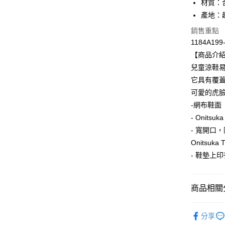
材質：
產地：
銷售重點
運送方式
1184A199
全家取貨
【商品介
每筆NT$8
兒童涼鞋
它具有覆
付款後全
可愛的虎
每筆NT$8
-網布鞋面
萊爾富取
- Onitsuk
每筆NT$8
- 寬開口
Onitsuka
付款後萊
- 鞋墊上
每筆NT$8
7-11取貨
商品相關分
每筆NT$8
BRAND
付款後7-1
分享
人氣商品
每筆NT$8