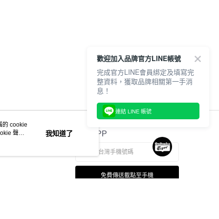
歡迎加入品牌官方LINE帳號
完成官方LINE會員綁定及填寫完
整資料，獲取品牌相關第一手消
息！
連結 LINE 帳號
 cookie
kie 聲明
我知道了
官方APP
免費傳送載點至手機
若接到可疑電話，請洽詢165反詐騙專線