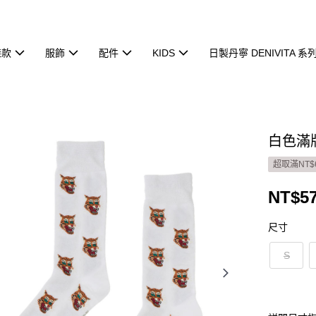
鞋款
服飾
配件
KIDS
日製丹寧 DENIVITA 系
白色滿版
超取滿NT$
NT$5
尺寸
S