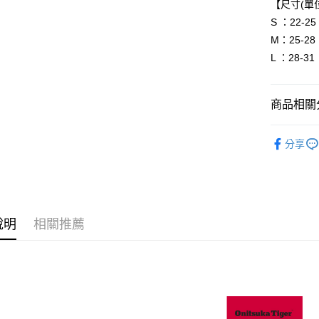
【尺寸(單位
S ：22-25
運送方式
M：25-28
全家取貨
L ：28-31
每筆NT$8
付款後全
商品相關分
每筆NT$8
BRAND
萊爾富取
分享
人氣商品
每筆NT$8
配件
襪
付款後萊
新品上市
每筆NT$8
說明
相關推薦
7-11取貨
每筆NT$8
付款後7-1
每筆NT$8