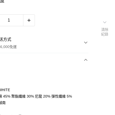
指南
清除
紀錄
送方式
6,000免運
次付款
付款
HITE
 45% 聚酯纖維 30% 尼龍 20% 彈性纖維 5%
越南