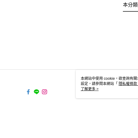
本分類
本網站中使用 cookie，欲查詢有關
設定，請參閱本網站「
隱私權條款
使用 cookie。
了解更多 >