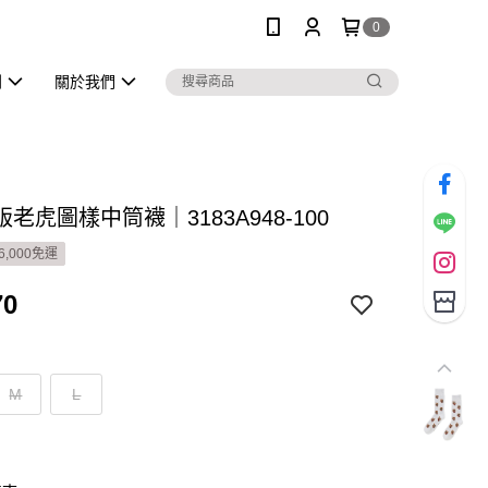
0
列
關於我們
老虎圖樣中筒襪｜3183A948-100
6,000免運
70
M
L