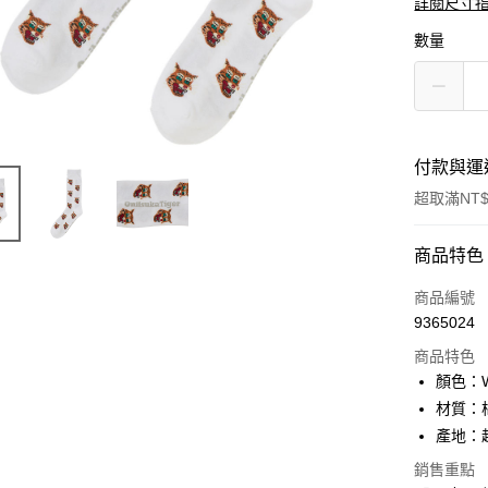
詳閱尺寸
數量
付款與運
超取滿NT$
付款方式
商品特色
信用卡一
商品編號
9365024
超商取貨
商品特色
LINE Pay
顏色：W
材質：棉
Apple Pay
產地：
ATM付款
銷售重點