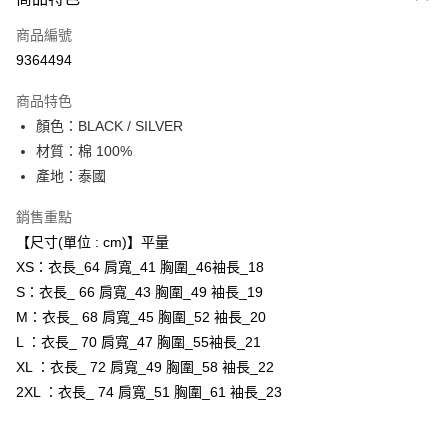
信用卡一次付款
商品編號
超商取貨付款
9364494
LINE Pay
商品特色
Apple Pay
顏色：BLACK / SILVER
材質：棉 100%
ATM付款
產地：泰國
運送方式
銷售重點
全家取貨付款
【尺寸(單位 : cm)】平量
每筆NT$80，滿NT$6,000(含以上)免運費
XS：衣長_64 肩寬_41 胸圍_46袖長_18
S：衣長_ 66 肩寬_43 胸圍_49 袖長_19
付款後全家取貨
M：衣長_ 68 肩寬_45 胸圍_52 袖長_20
每筆NT$80，滿NT$6,000(含以上)免運費
L ：衣長_ 70 肩寬_47 胸圍_55袖長_21
XL ：衣長_ 72 肩寬_49 胸圍_58 袖長_22
萊爾富取貨付款
2XL ：衣長_ 74 肩寬_51 胸圍_61 袖長_23
每筆NT$80，滿NT$6,000(含以上)免運費
付款後萊爾富取貨