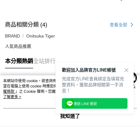
商品相關分類 (4)
查看全部
BRAND
Onitsuka Tiger
人氣商品推薦
本分類熱銷
全站排行
歡迎加入品牌官方LINE帳號
完成官方LINE會員綁定及填寫完
本網站中使用 cookie，欲查詢有關本網站使用 cookie 方式之詳情，及若您不希
整資料，獲取品牌相關第一手消
熱門標籤
望在電腦上使用 cookie 時應如何變更電腦的 cookie 設定，請參閱本網站「
隱私
息！
權條款
」之 Cookie 聲明。您繼續使用本網站即表示您同意本公司得按本網站使
用條款之 Cookie 聲明使用 cookie。
了解更多 >
連結 LINE 帳號
我知道了