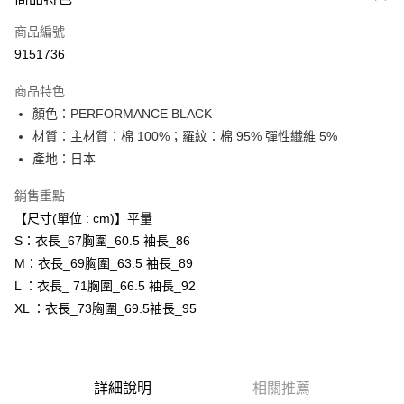
信用卡一次付款
商品編號
超商取貨付款
9151736
LINE Pay
商品特色
Apple Pay
顏色：PERFORMANCE BLACK
材質：主材質：棉 100%；羅紋：棉 95% 彈性纖維 5%
ATM付款
產地：日本
運送方式
銷售重點
全家取貨付款
【尺寸(單位 : cm)】平量
每筆NT$80，滿NT$6,000(含以上)免運費
S：衣長_67胸圍_60.5 袖長_86
M：衣長_69胸圍_63.5 袖長_89
付款後全家取貨
L ：衣長_ 71胸圍_66.5 袖長_92
每筆NT$80，滿NT$6,000(含以上)免運費
XL ：衣長_73胸圍_69.5袖長_95
萊爾富取貨付款
每筆NT$80，滿NT$6,000(含以上)免運費
詳細說明
相關推薦
付款後萊爾富取貨