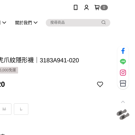
0
列
關於我們
爪紋隱形襪｜3183A941-020
6,000免運
20
M
L