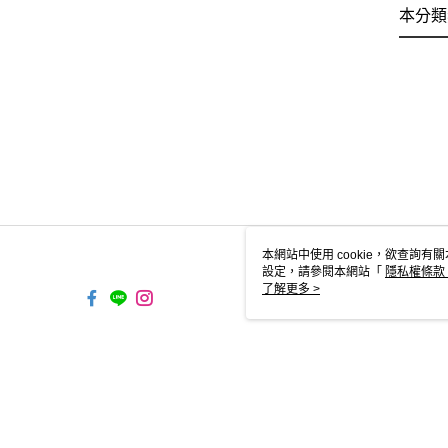
本分類
本網站中使用 cookie，欲查詢有關
設定，請參閱本網站「
隱私權條款
使用 cookie。
了解更多 >