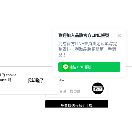
歡迎加入品牌官方LINE帳號
完成官方LINE會員綁定及填寫完
整資料，獲取品牌相關第一手消
息！
連結 LINE 帳號
 cookie
kie 聲明
我知道了
官方APP
免費傳送載點至手機
若接到可疑電話，請洽詢165反詐騙專線