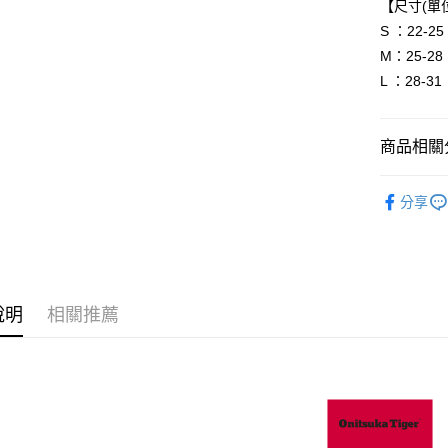
【尺寸(單位
S ：22-25
運送方式
M：25-28
全家取貨
L ：28-31
每筆NT$8
付款後全
商品相關分
每筆NT$8
BRAND
萊爾富取
分享
人氣商品
每筆NT$8
配件
襪
付款後萊
每筆NT$8
說明
相關推薦
7-11取貨
每筆NT$8
付款後7-1
每筆NT$8