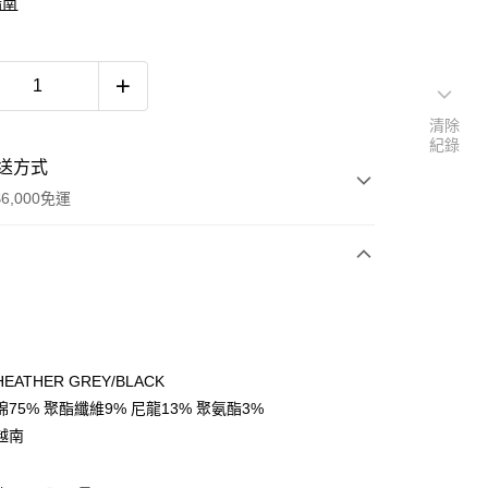
指南
清除
紀錄
送方式
6,000免運
次付款
付款
ATHER GREY/BLACK
75% 聚酯纖維9% 尼龍13% 聚氨酯3%
越南