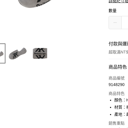
詳閱尺寸
數量
付款與運
超取滿NT$
付款方式
商品特色
信用卡一
商品編號
9148290
超商取貨
商品特色
LINE Pay
顏色：HE
材質：棉
Apple Pay
產地：
ATM付款
銷售重點