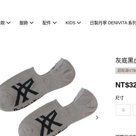
鞋款
服飾
配件
KIDS
日製丹寧 DENIVITA 系
灰底黑虎
超取滿NT$
NT$3
尺寸
S