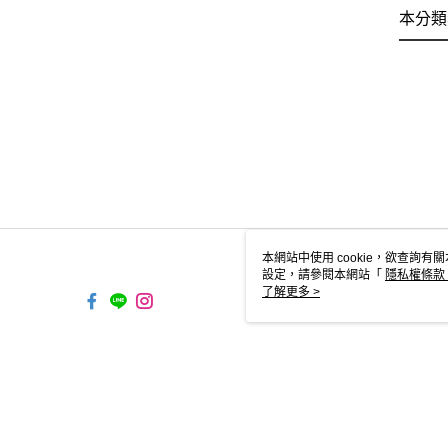
本分類
本網站中使用 cookie，欲查詢有關
設定，請參閱本網站「
隱私權條款
使用 cookie。
了解更多 >