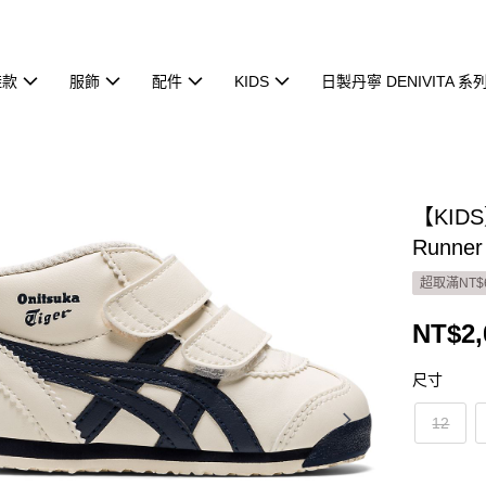
鞋款
服飾
配件
KIDS
日製丹寧 DENIVITA 系
【KID
Runne
超取滿NT$
NT$2,
尺寸
12