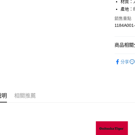
材質：
產地：
銷售重點
運送方式
1184A001
全家取貨
每筆NT$8
商品相關分
付款後全
BRAND
每筆NT$8
分享
人氣商品
萊爾富取
KIDS
兒
每筆NT$8
KIDS
親
付款後萊
說明
相關推薦
每筆NT$8
KIDS
兒
MEXICO 6
7-11取貨
每筆NT$8
付款後7-1
每筆NT$8