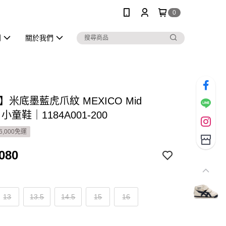
0
列
關於我們
S】米底墨藍虎爪紋 MEXICO Mid
r 小童鞋｜1184A001-200
6,000免運
080
13
13.5
14.5
15
16