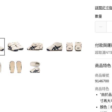
詳閱尺寸
數量
付款與運
超取滿NT$
付款方式
商品特色
信用卡一
商品編號
9146700
超商取貨
商品特色
LINE Pay
"由於
寸再大
Apple Pay
顏色：BI
ATM付款