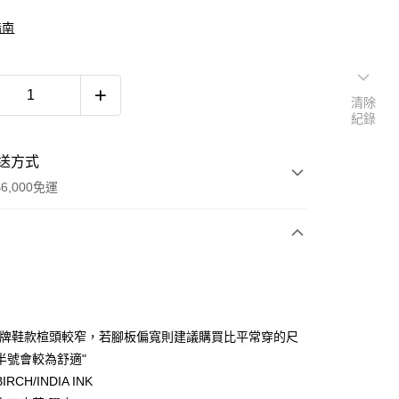
指南
清除
紀錄
送方式
6,000免運
次付款
付款
品牌鞋款楦頭較窄，若腳板偏寬則建議購買比平常穿的尺
半號會較為舒適"
RCH/INDIA INK