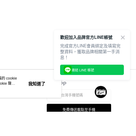
歡迎加入品牌官方LINE帳號
完成官方LINE會員綁定及填寫完
整資料，獲取品牌相關第一手消
息！
連結 LINE 帳號
 cookie
kie 聲明
我知道了
官方APP
免費傳送載點至手機
若接到可疑電話，請洽詢165反詐騙專線