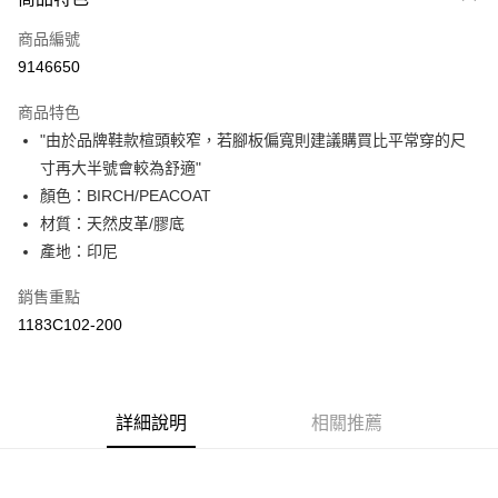
信用卡一次付款
商品編號
超商取貨付款
9146650
LINE Pay
商品特色
Apple Pay
"由於品牌鞋款楦頭較窄，若腳板偏寬則建議購買比平常穿的尺
寸再大半號會較為舒適"
ATM付款
顏色：BIRCH/PEACOAT
材質：天然皮革/膠底
運送方式
產地：印尼
全家取貨付款
每筆NT$80，滿NT$6,000(含以上)免運費
銷售重點
1183C102-200
付款後全家取貨
每筆NT$80，滿NT$6,000(含以上)免運費
萊爾富取貨付款
詳細說明
相關推薦
每筆NT$80，滿NT$6,000(含以上)免運費
付款後萊爾富取貨