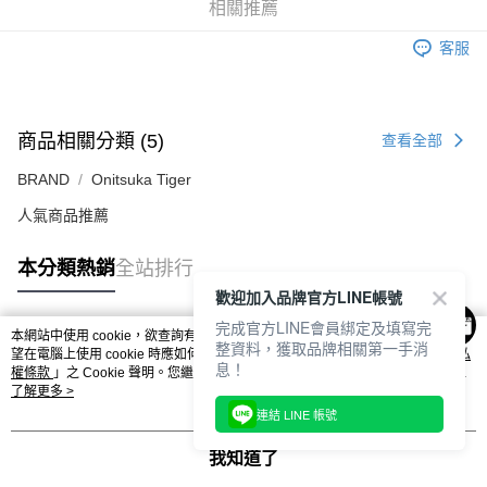
每筆NT$80，滿NT$6,000(含以上)免運費
相關推薦
付款後7-11取貨
客服
每筆NT$80，滿NT$6,000(含以上)免運費
宅配
商品相關分類 (5)
每筆NT$120，滿NT$6,000(含以上)免運費
查看全部
BRAND
Onitsuka Tiger
人氣商品推薦
本分類熱銷
全站排行
歡迎加入品牌官方LINE帳號
完成官方LINE會員綁定及填寫完
本網站中使用 cookie，欲查詢有關本網站使用 cookie 方式之詳情，及若您不希
整資料，獲取品牌相關第一手消
熱門標籤
望在電腦上使用 cookie 時應如何變更電腦的 cookie 設定，請參閱本網站「
隱私
息！
權條款
」之 Cookie 聲明。您繼續使用本網站即表示您同意本公司得按本網站使
用條款之 Cookie 聲明使用 cookie。
了解更多 >
連結 LINE 帳號
我知道了