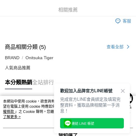
每筆NT$80，滿NT$6,000(含以上)免運費
相關推薦
付款後7-11取貨
每筆NT$80，滿NT$6,000(含以上)免運費
客服
宅配
每筆NT$120，滿NT$6,000(含以上)免運費
商品相關分類 (5)
查看全部
BRAND
Onitsuka Tiger
人氣商品推薦
本分類熱銷
全站排行
歡迎加入品牌官方LINE帳號
完成官方LINE會員綁定及填寫完
本網站中使用 cookie，欲查詢有關本網站使用 cookie 方式之詳情，及若您不希
整資料，獲取品牌相關第一手消
熱門標籤
望在電腦上使用 cookie 時應如何變更電腦的 cookie 設定，請參閱本網站「
隱私
息！
權條款
」之 Cookie 聲明。您繼續使用本網站即表示您同意本公司得按本網站使
用條款之 Cookie 聲明使用 cookie。
了解更多 >
連結 LINE 帳號
我知道了