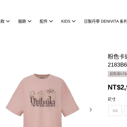
鞋款
服飾
配件
KIDS
日製丹寧 DENIVITA 系
粉色卡
2183B6
超取滿NT$
NT$2,
尺寸
XS