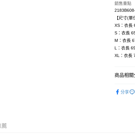
銷售重點
全家取貨
2183B608
每筆NT$8
【尺寸(單位
XS：衣長 63
付款後全
S：衣長 65.
每筆NT$8
M：衣長 67.
萊爾富取
L：衣長 69.
每筆NT$8
XL：衣長 71
付款後萊
每筆NT$8
商品相關分
7-11取貨
BRAND
分享
每筆NT$8
人氣商品
付款後7-1
新品上市
每筆NT$8
服飾
上
宅配
推薦
新品上市
每筆NT$1