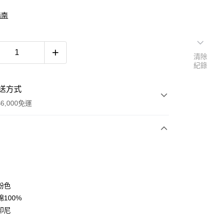
指南
清除
紀錄
送方式
6,000免運
次付款
付款
粉色
100%
印尼