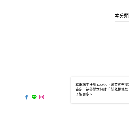
本分類
本網站中使用 cookie，欲查詢有關
設定，請參閱本網站「
隱私權條款
使用 cookie。
了解更多 >