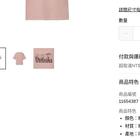
詳閱尺寸
數量
付款與運
超取滿NT$
付款方式
商品特色
信用卡一
商品編號
11654387
超商取貨
商品特色
ATM付款
顏色：
材質：棉
產地：
運送方式