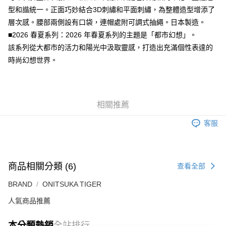
每筆NT$80，滿NT$6,000(含以上)免運費
型和諧統一。正面巧妙結合3D刺繡和平面刺繡，為整體造型增添了
付款後7-11取貨
層次感。腰部兩側設有口袋，連帽處附可調式抽繩。日本製造。
每筆NT$80，滿NT$6,000(含以上)免運費
■2026 春夏系列：2026 年春夏系列的主題是「都市幻想」。
該系列從大都市的活力和陽光中汲取靈感，打造出充滿個性表達的
宅配
時尚幻想世界。
每筆NT$120，滿NT$6,000(含以上)免運費
相關推薦
客服
商品相關分類 (6)
查看全部
BRAND
ONITSUKA TIGER
人氣商品推薦
本分類熱銷
全站排行