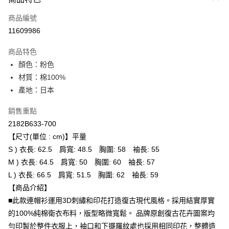
信用卡一次付款
商品編號
超商取貨付款
11609986
ATM付款
商品特色
顏色：粉色
運送方式
材質：棉100%
全家取貨付款
產地：日本
每筆NT$80，滿NT$6,000(含以上)免運費
銷售重點
付款後全家取貨
2182B633-700
每筆NT$80，滿NT$6,000(含以上)免運費
【尺寸(單位 : cm)】平量
S ) 衣長: 62.5 肩寬: 48.5 胸圍: 58 袖長: 55
萊爾富取貨付款
M ) 衣長: 64.5 肩寬: 50 胸圍: 60 袖長: 57
每筆NT$80，滿NT$6,000(含以上)免運費
L ) 衣長: 66.5 肩寬: 51.5 胸圍: 62 袖長: 59
付款後萊爾富取貨
【商品介紹】
每筆NT$80，滿NT$6,000(含以上)免運費
■此款連帽衫運用3D刺繡和印花打造復古現代風格。採用結實厚實
的100%純棉衛衣布料，版型略微寬鬆。 品牌原創復古花卉圖案均
7-11取貨付款
勻印製於整件衣服上，袖口和下擺羅紋處也採用相同印花，整體造