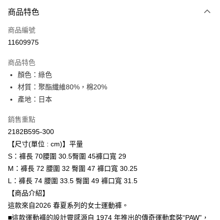
付款方式
商品特色
信用卡一次付款
商品編號
超商取貨付款
11609975
ATM付款
商品特色
顏色：綠色
運送方式
材質：聚酯纖維80%，棉20%
全家取貨付款
產地：日本
每筆NT$80，滿NT$6,000(含以上)免運費
銷售重點
付款後全家取貨
2182B595-300
每筆NT$80，滿NT$6,000(含以上)免運費
【尺寸(單位 : cm)】平量
S：褲長 70腰圍 30.5臀圍 45褲口寬 29
萊爾富取貨付款
M：褲長 72 腰圍 32 臀圍 47 褲口寬 30.25
每筆NT$80，滿NT$6,000(含以上)免運費
L：褲長 74 腰圍 33.5 臀圍 49 褲口寬 31.5
付款後萊爾富取貨
【商品介紹】
每筆NT$80，滿NT$6,000(含以上)免運費
這款來自2026 春夏系列的女士運動褲。
■這款運動褲的設計靈感源自 1974 年推出的傳奇運動套裝“PAW”，