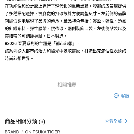
7-11取貨付款
在功能性和設計感上進行了現代化的重新詮釋。腰部的皮帶環提供
每筆NT$80，滿NT$6,000(含以上)免運費
了多種搭配選擇，褲腳處的扣環設計方便調整尺寸。左前側的品牌
付款後7-11取貨
刺繡低調地展現了品牌的傳承。產品特色包括：輕盈、彈性、透氣
每筆NT$80，滿NT$6,000(含以上)免運費
的針織布料、彈性腰帶、腰帶環、兩側裝飾口袋、左後側貼袋以及
帶紐帶的可調節褲腳。日本製造。
宅配
■2026 春夏系列的主題是「都市幻想」。
每筆NT$120，滿NT$6,000(含以上)免運費
該系列從大都市的活力和陽光中汲取靈感，打造出充滿個性表達的
時尚幻想世界。
相關推薦
客服
商品相關分類 (6)
查看全部
BRAND
ONITSUKA TIGER