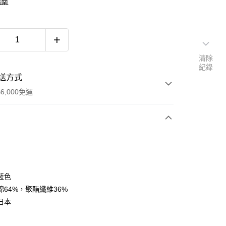
指南
清除
紀錄
送方式
6,000免運
次付款
付款
藍色
棉64%，聚酯纖維36%
日本
付款