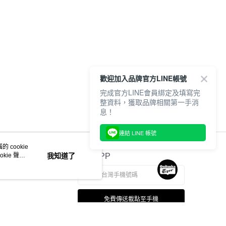
周走秀限定款
配件
其它
歡迎加入品牌官方LINE帳號
完成官方LINE會員綁定及填寫完
整資料，獲取品牌相關第一手消
息！
連結 LINE 帳號
 cookie
kie 聲明
我知道了
官方APP
免費傳送載點至手機