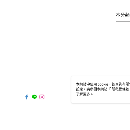
本分類
本網站中使用 cookie，欲查詢有關
設定，請參閱本網站「
隱私權條款
使用 cookie。
了解更多 >