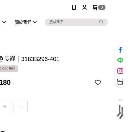
0
列
關於我們
長襪｜3183B296-401
6,000免運
180
M
L