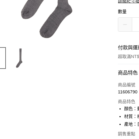
詳閱尺寸
數量
付款與運
超取滿NT$
付款方式
商品特色
信用卡一
商品編號
11606790
超商取貨
商品特色
ATM付款
顏色：
材質：
產地：
運送方式
銷售重點
全家取貨