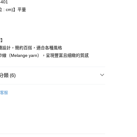
-401
0，滿NT$6,000(含以上)免運費
 : cm)】平量
家取貨
0，滿NT$6,000(含以上)免運費
貨付款
紹】
0，滿NT$6,000(含以上)免運費
織襪設計，簡約百搭，適合各種風格
線（Melange yarn），呈現豐富且細緻的質感
爾富取貨
0，滿NT$6,000(含以上)免運費
類 (6)
付款
0，滿NT$6,000(含以上)免運費
ONITSUKA TIGER
客服
1取貨
推薦
0，滿NT$6,000(含以上)免運費
款
配件
20，滿NT$6,000(含以上)免運費
全品項