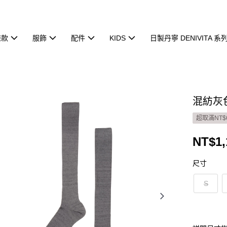
鞋款
服飾
配件
KIDS
日製丹寧 DENIVITA 系
混紡灰色
超取滿NT$
NT$1,
尺寸
S