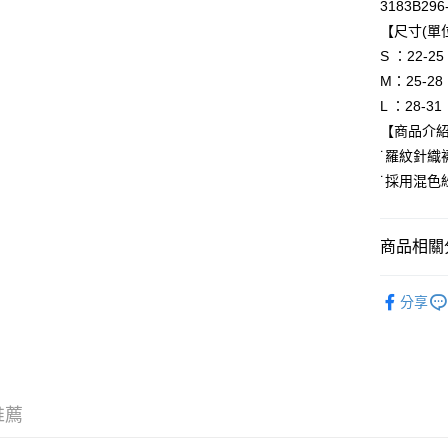
3183B296
每筆NT$8
【尺寸(單位
S ：22-25
付款後全
M：25-28
每筆NT$8
L ：28-31
萊爾富取
【商品介
每筆NT$8
˙羅紋針
˙採用混色紗
付款後萊
每筆NT$8
商品相關分
7-11取貨
每筆NT$8
BRAND
分享
付款後7-1
人氣商品
每筆NT$8
配件
襪
宅配
新品上市
每筆NT$1
推薦
新品上市