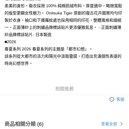
7-11取貨付款
柔美的身形。衛衣採用 100% 純棉抓絨布料，厚度適中，略微寬鬆
每筆NT$80，滿NT$6,000(含以上)免運費
的版型更顯女性魅力。 Onitsuka Tiger 原創的復古花卉圖案均勻印
付款後7-11取貨
製於衣身，袖口和下擺羅紋處也採用相同的印花，整體風格和諧統
每筆NT$80，滿NT$6,000(含以上)免運費
一。正面薄紗上的刺繡品牌標誌貼片更添優雅氣息。 - 正面刺繡薄
紗品牌標誌貼片- 日本製造
宅配
■2026
每筆NT$120，滿NT$6,000(含以上)免運費
春夏系列 2026 春夏系列的主題是「都市幻想」。
該系列從大都市的活力和陽光中汲取靈感，打造出充滿個性表達的
時尚幻想世界。
相關推薦
客服
商品相關分類 (6)
查看全部