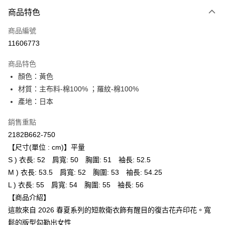
付款方式
商品特色
信用卡一次付款
商品編號
超商取貨付款
11606773
ATM付款
商品特色
顏色：黃色
運送方式
材質：主布料-棉100% ；羅紋-棉100%
全家取貨付款
產地：日本
每筆NT$80，滿NT$6,000(含以上)免運費
銷售重點
付款後全家取貨
2182B662-750
每筆NT$80，滿NT$6,000(含以上)免運費
【尺寸(單位 : cm)】平量
S ) 衣長: 52 肩寬: 50 胸圍: 51 袖長: 52.5
萊爾富取貨付款
M ) 衣長: 53.5 肩寬: 52 胸圍: 53 袖長: 54.25
每筆NT$80，滿NT$6,000(含以上)免運費
L ) 衣長: 55 肩寬: 54 胸圍: 55 袖長: 56
付款後萊爾富取貨
【商品介紹】
每筆NT$80，滿NT$6,000(含以上)免運費
這款來自 2026 春夏系列的短款衛衣飾有醒目的復古花卉印花。寬
鬆的版型勾勒出女性