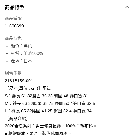
付款方式
商品特色
信用卡一次付款
商品編號
超商取貨付款
11606699
ATM付款
商品特色
顏色：黑色
運送方式
材質：羊毛100%
全家取貨付款
產地：日本
每筆NT$80，滿NT$6,000(含以上)免運費
銷售重點
付款後全家取貨
2181B159-001
每筆NT$80，滿NT$6,000(含以上)免運費
【尺寸(單位 : cm)】平量
S：褲長 61.32腰圍 36.25 臀圍 48 褲口寬 31
萊爾富取貨付款
M：褲長 63.32腰圍 38.75 臀圍 50.4褲口寬 32.5
每筆NT$80，滿NT$6,000(含以上)免運費
L：褲長 65.32腰圍 41.25 臀圍 52.4 褲口寬 34
付款後萊爾富取貨
【商品介紹】
每筆NT$80，滿NT$6,000(含以上)免運費
2026春夏系列：男士修身長褲，100%羊毛布料。
■ 精緻優雅，融合正裝與休閒風格。