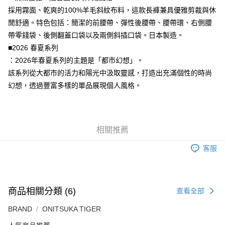
7-11取貨付款
採用霧面、乾爽的100%羊毛斜紋布料，這款長褲兼具優雅剪裁與休
每筆NT$80，滿NT$6,000(含以上)免運費
閒舒適。特色包括：簡潔的前腰帶、彈性後腰帶、腰帶環、右側腰
付款後7-11取貨
帶零錢袋、後側翻蓋口袋以及兩側斜插口袋。日本製造。
每筆NT$80，滿NT$6,000(含以上)免運費
■2026 春夏系列
：2026年春夏系列的主題是「都市幻想」。
宅配
該系列從大都市的活力和陽光中汲取靈感，打造出充滿個性的時尚
每筆NT$120，滿NT$6,000(含以上)免運費
幻想，透過豐富多樣的單品展現個人風格。
相關推薦
客服
商品相關分類 (6)
查看全部
BRAND
ONITSUKA TIGER