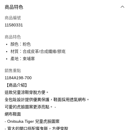
付款方式
商品特色
信用卡一次付款
商品編號
超商取貨付款
11580331
LINE Pay
商品特色
Apple Pay
顏色：粉色
材質：合成皮革/合成纖維/膠底
ATM付款
產地：柬埔寨
運送方式
銷售重點
全家取貨付款
1184A198-700
每筆NT$80，滿NT$6,000(含以上)免運費
【商品介紹】
這款兒童涼鞋穿脫方便。
付款後全家取貨
全包趾設計提供優異保護，鞋面採用透氣網布。
每筆NT$80，滿NT$6,000(含以上)免運費
可愛的虎臉圖案更添亮點。 -
網布鞋面
萊爾富取貨付款
- Onitsuka Tiger 兒童虎臉圖案
每筆NT$80，滿NT$6,000(含以上)免運費
- 寬大的開口搭配魔鬼氈，方便穿脫