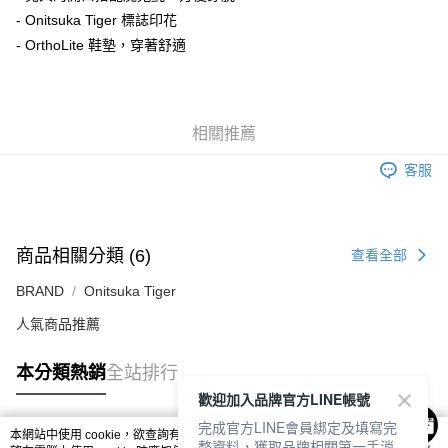
付款後萊爾富取貨
- Onitsuka Tiger 標誌印花
每筆NT$80，滿NT$6,000(含以上)免運費
- OrthoLite 鞋墊，穿著舒適
7-11取貨付款
每筆NT$80，滿NT$6,000(含以上)免運費
相關推薦
付款後7-11取貨
每筆NT$80，滿NT$6,000(含以上)免運費
客服
宅配
每筆NT$120，滿NT$6,000(含以上)免運費
商品相關分類 (6)
查看全部
BRAND
Onitsuka Tiger
人氣商品推薦
本分類熱銷
全站排行
歡迎加入品牌官方LINE帳號
完成官方LINE會員綁定及填寫完
本網站中使用 cookie，欲查詢有關本網站使用 cookie 方式之詳情，及若您不希
整資料，獲取品牌相關第一手消