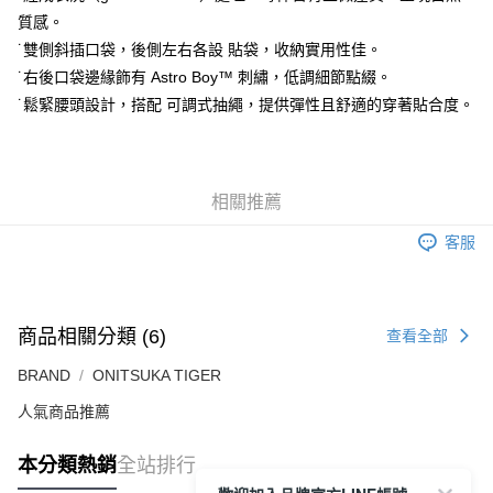
付款後萊爾富取貨
質感。
每筆NT$80，滿NT$6,000(含以上)免運費
˙雙側斜插口袋，後側左右各設 貼袋，收納實用性佳。
˙右後口袋邊緣飾有 Astro Boy™ 刺繡，低調細節點綴。
7-11取貨付款
˙鬆緊腰頭設計，搭配 可調式抽繩，提供彈性且舒適的穿著貼合度。
每筆NT$80，滿NT$6,000(含以上)免運費
付款後7-11取貨
每筆NT$80，滿NT$6,000(含以上)免運費
相關推薦
宅配
客服
每筆NT$120，滿NT$6,000(含以上)免運費
商品相關分類 (6)
查看全部
BRAND
ONITSUKA TIGER
人氣商品推薦
本分類熱銷
全站排行