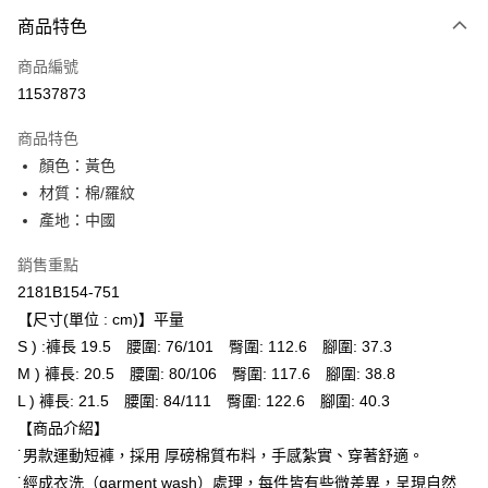
付款方式
商品特色
信用卡一次付款
商品編號
超商取貨付款
11537873
LINE Pay
商品特色
Apple Pay
顏色：黃色
材質：棉/羅紋
ATM付款
產地：中國
運送方式
銷售重點
全家取貨付款
2181B154-751
每筆NT$80，滿NT$6,000(含以上)免運費
【尺寸(單位 : cm)】平量
S ) :褲長 19.5 腰圍: 76/101 臀圍: 112.6 腳圍: 37.3
付款後全家取貨
M ) 褲長: 20.5 腰圍: 80/106 臀圍: 117.6 腳圍: 38.8
每筆NT$80，滿NT$6,000(含以上)免運費
L ) 褲長: 21.5 腰圍: 84/111 臀圍: 122.6 腳圍: 40.3
【商品介紹】
萊爾富取貨付款
˙男款運動短褲，採用 厚磅棉質布料，手感紮實、穿著舒適。
每筆NT$80，滿NT$6,000(含以上)免運費
˙經成衣洗（garment wash）處理，每件皆有些微差異，呈現自然