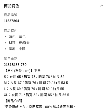
付款方式
商品特色
信用卡一次付款
商品編號
超商取貨付款
11537864
LINE Pay
商品特色
Apple Pay
顏色：黃色
材質：棉/羅紋
ATM付款
產地：中國
運送方式
銷售重點
全家取貨付款
2181B188-750
每筆NT$80，滿NT$6,000(含以上)免運費
【尺寸(單位 : cm)】平量
S：衣長 65 / 肩寬 73 / 胸圍 76 / 袖長 52
付款後全家取貨
M：衣長 67 / 肩寬 76 / 胸圍 79 / 袖長 53.5
每筆NT$80，滿NT$6,000(含以上)免運費
L：衣長 69 / 肩寬 79 / 胸圍 82 / 袖長 55
XL：衣長 71 / 肩寬 82 / 胸圍 85 / 袖長 56.5
萊爾富取貨付款
【商品介紹】
每筆NT$80，滿NT$6,000(含以上)免運費
˙男款連帽上衣，採用厚實 100% 純棉毛圈布料。