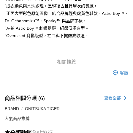
付款後萊爾富取貨
˙成衣染色與水洗處理，呈現復古且具層次的質感。
每筆NT$80，滿NT$6,000(含以上)免運費
˙正面大型彩色原創圖像，結合品牌經典虎黃色鞋款、Astro Boy™、
Dr. Ochanomizu™、Sparky™ 與品牌字樣。
7-11取貨付款
˙左袖 Astro Boy™ 刺繡點綴，細節低調有型。
每筆NT$80，滿NT$6,000(含以上)免運費
˙Oversized 寬鬆版型，袖口與下擺羅紋收邊。
付款後7-11取貨
每筆NT$80，滿NT$6,000(含以上)免運費
宅配
相關推薦
每筆NT$120，滿NT$6,000(含以上)免運費
客服
商品相關分類 (6)
查看全部
BRAND
ONITSUKA TIGER
人氣商品推薦
本分類熱銷
全站排行