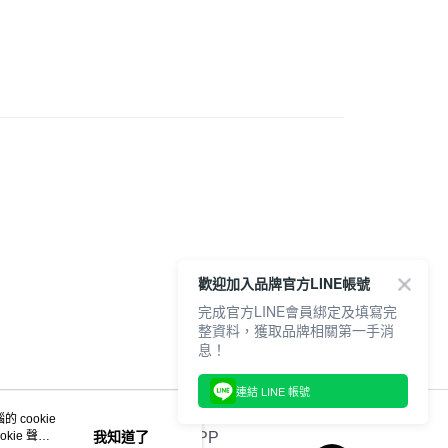
0，滿NT$6,000(含以上)免運費
服飾
身
短袖
20，滿NT$6,000(含以上)免運費
全品項
專區
【原子小金剛聯名款】
歡迎加入品牌官方LINE帳號
完成官方LINE會員綁定及填寫完
整資料，獲取品牌相關第一手消
息！
連結 LINE 帳號
 cookie
kie 聲明
我知道了
官方APP