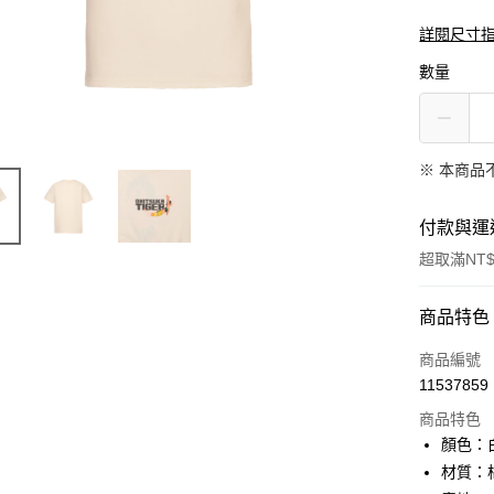
詳閱尺寸
數量
※ 本商品
付款與運
超取滿NT$
付款方式
商品特色
信用卡一
商品編號
11537859
超商取貨
商品特色
LINE Pay
顏色：
材質：棉
Apple Pay