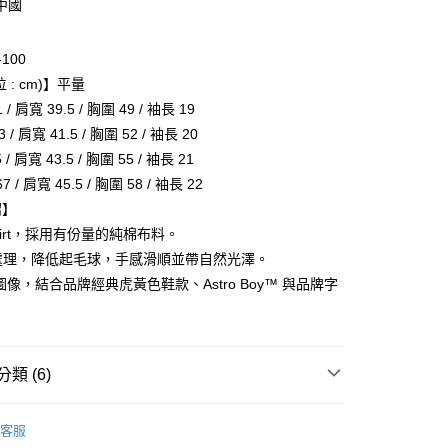
中國
-100
 : cm)】平量
/ 肩寬 39.5 / 胸圍 49 / 袖長 19
付款
/ 肩寬 41.5 / 胸圍 52 / 袖長 20
0，滿NT$6,000(含以上)免運費
/ 肩寬 43.5 / 胸圍 55 / 袖長 21
 / 肩寬 45.5 / 胸圍 58 / 袖長 22
家取貨
紹】
0，滿NT$6,000(含以上)免運費
Shirt，採用有份量的純棉布料。
貨付款
加工處理，降低起毛球，手感滑順並帶自然光澤。
0，滿NT$6,000(含以上)免運費
圖像，結合品牌經典虎黃色鞋款、Astro Boy™ 與品牌字
爾富取貨
0，滿NT$6,000(含以上)免運費
類 (6)
付款
0，滿NT$6,000(含以上)免運費
ONITSUKA TIGER
客服
1取貨
推薦