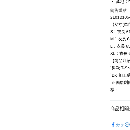
產地：
ATM付款
銷售重點
2181B185
【尺寸(單位
運送方式
S：衣長 61 
全家取貨
M：衣長 63 
每筆NT$8
L：衣長 65 
XL：衣長 67
付款後全
【商品介
每筆NT$8
˙男款 T-
萊爾富取
˙Bio 
每筆NT$8
˙正面原創
樣。
付款後萊
每筆NT$8
商品相關分
7-11取貨
每筆NT$8
BRAND
分享
付款後7-1
人氣商品