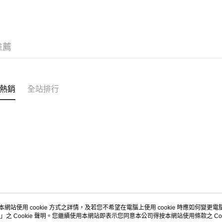
每筆NT$8
新品上市
宅配
服飾
上
每筆NT$1
推薦
新品上市
限定聯名
熱銷
全站排行
本網站使用 cookie 方式之詳情，及若您不希望在電腦上使用 cookie 時應如何變更電腦的
」之 Cookie 聲明。您繼續使用本網站即表示您同意本公司得按本網站使用條款之 Coo
關於我們
客服資訊