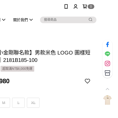
0
列
關於我們
小金剛聯名款】男款米色 LOGO 圖樣短
181B185-100
超取滿NT$6,000免運
980
M
L
XL