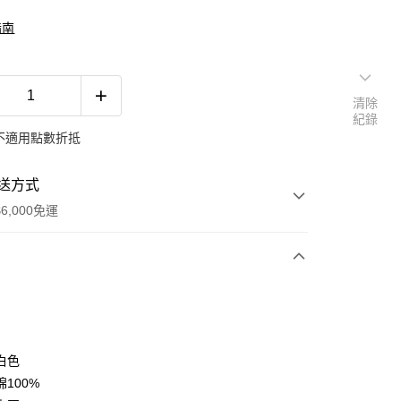
指南
清除
紀錄
不適用點數折抵
送方式
6,000免運
次付款
付款
白色
100%