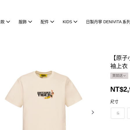
鞋款
服飾
配件
KIDS
日製丹寧 DENIVITA 系
【原子
袖上衣｜2
買就送
NT$2,
尺寸
S