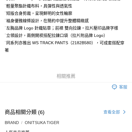
付款後萊爾富取貨
˙輕量聚酯針織布料，具彈性與透氣性
每筆NT$80，滿NT$6,000(含以上)免運費
˙短版合身剪裁，呈現鮮明的女性輪廓
˙袖身優雅線條設計，在簡約中提升整體精緻感
7-11取貨付款
˙左胸品牌 Logo 針織貼章；前襟 雙向拉鍊，拉片壓印品牌字樣
每筆NT$80，滿NT$6,000(含以上)免運費
˙立領設計，兩側開衩搭配拉鍊口袋（拉片附品牌 Logo）
付款後7-11取貨
˙同系列亦推出 WS TRACK PANTS（2182B580），可成套搭配穿
每筆NT$80，滿NT$6,000(含以上)免運費
著
宅配
每筆NT$120，滿NT$6,000(含以上)免運費
相關推薦
客服
商品相關分類 (6)
查看全部
BRAND
ONITSUKA TIGER