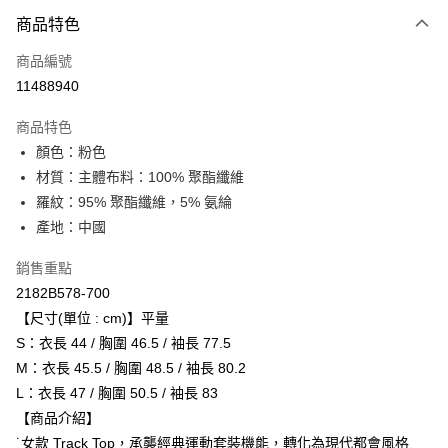
付款方式
商品特色
信用卡一次付款
商品編號
超商取貨付款
11488940
LINE Pay
商品特色
Apple Pay
顏色：粉色
材質：主體布料：100% 聚酯纖維
ATM付款
羅紋：95% 聚酯纖維，5% 氨綸
產地：中國
運送方式
全家取貨付款
銷售重點
每筆NT$80，滿NT$6,000(含以上)免運費
2182B578-700
【尺寸(單位 : cm)】平量
付款後全家取貨
S：衣長 44 / 胸圍 46.5 / 袖長 77.5
每筆NT$80，滿NT$6,000(含以上)免運費
M：衣長 45.5 / 胸圍 48.5 / 袖長 80.2
L：衣長 47 / 胸圍 50.5 / 袖長 83
萊爾富取貨付款
【商品介紹】
每筆NT$80，滿NT$6,000(含以上)免運費
˙女款 Track Top，承襲經典運動套裝機能，轉化為現代都會風格