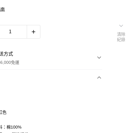
指南
清除
紀錄
送方式
6,000免運
次付款
付款
紅色
料：棉100%