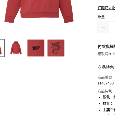
詳閱尺寸
數量
付款與運
超取滿NT$
付款方式
商品特色
信用卡一
商品編號
11467458
超商取貨
商品特色
LINE Pay
顏色：
材質：
Apple Pay
主要布
ATM付款