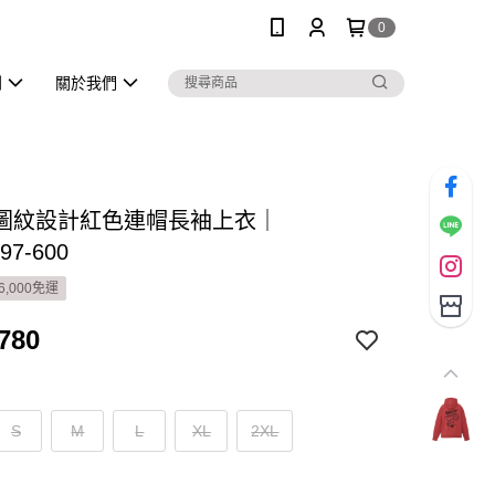
0
列
關於我們
圖紋設計紅色連帽長袖上衣｜
97-600
6,000免運
780
S
M
L
XL
2XL