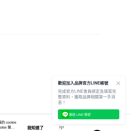
服飾
20，滿NT$6,000(含以上)免運費
身
長袖
全品項
歡迎加入品牌官方LINE帳號
完成官方LINE會員綁定及填寫完
整資料，獲取品牌相關第一手消
息！
連結 LINE 帳號
 cookie
kie 聲明
我知道了
官方APP