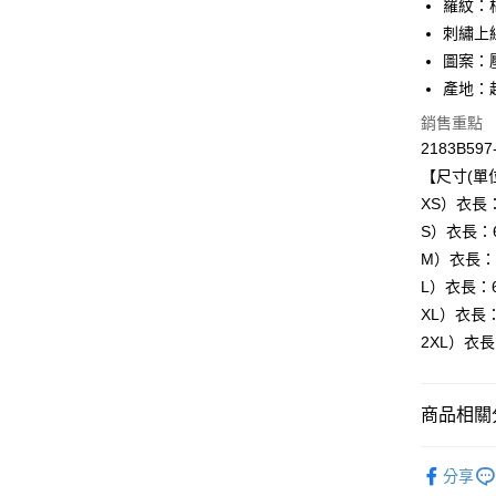
羅紋：棉
刺繡上
圖案：
運送方式
產地：
全家取貨
銷售重點
每筆NT$8
2183B597
【尺寸(單位
付款後全
XS）衣長
每筆NT$8
S）衣長：
萊爾富取
M）衣長：
每筆NT$8
L）衣長：
XL）衣長
付款後萊
2XL）衣
每筆NT$8
7-11取貨
商品相關分
每筆NT$8
BRAND
付款後7-1
分享
人氣商品
每筆NT$8