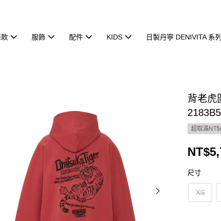
鞋款
服飾
配件
KIDS
日製丹寧 DENIVITA 系
背老虎
2183B5
超取滿NT$
NT$5,
尺寸
XS