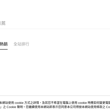
新品上市
宅配
每筆NT$1
服飾
上
推薦
新品上市
熱銷
全站排行
本網站使用 cookie 方式之詳情，及若您不希望在電腦上使用 cookie 時應如何變更電腦的
」之 Cookie 聲明。您繼續使用本網站即表示您同意本公司得按本網站使用條款之 Coo
關於我們
客服資訊