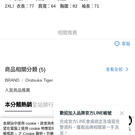
付款後萊爾富取貨
2XL）衣長：77 肩寬：64 胸圍：82 袖長：71
每筆NT$80，滿NT$6,000(含以上)免運費
7-11取貨付款
每筆NT$80，滿NT$6,000(含以上)免運費
相關推薦
付款後7-11取貨
客服
每筆NT$80，滿NT$6,000(含以上)免運費
宅配
商品相關分類 (5)
每筆NT$120，滿NT$6,000(含以上)免運費
查看全部
BRAND
Onitsuka Tiger
人氣商品推薦
本分類熱銷
全站排行
歡迎加入品牌官方LINE帳號
完成官方LINE會員綁定及填寫完
本網站中使用 cookie，欲查詢有關本網站使用 cookie 方式之詳情，及若您不希
整資料，獲取品牌相關第一手消
熱門標籤
望在電腦上使用 cookie 時應如何變更電腦的 cookie 設定，請參閱本網站「
隱私
息！
權條款
」之 Cookie 聲明。您繼續使用本網站即表示您同意本公司得按本網站使