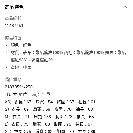
付款方式
商品特色
信用卡一次付款
商品編號
超商取貨付款
11467451
LINE Pay
商品特色
Apple Pay
顏色：紅色
材質：表布：聚酯纖維100% 內裡：聚酯纖維100% 羅紋：聚酯
ATM付款
纖維98%、彈性纖維2%
產地：中國
運送方式
全家取貨付款
銷售重點
每筆NT$80，滿NT$6,000(含以上)免運費
2183B594-250
【尺寸(單位 : cm)】平量
付款後全家取貨
XS）衣長：67 肩寬：54 胸圍：67 袖長：61
每筆NT$80，滿NT$6,000(含以上)免運費
S）衣長：69 肩寬：56 胸圍：70 袖長：63
M）衣長：71 肩寬：58 胸圍：73 袖長：65
萊爾富取貨付款
L）衣長：73 肩寬：60 胸圍：76 袖長：67
每筆NT$80，滿NT$6,000(含以上)免運費
XL）衣長：75 肩寬：62 胸圍：79 袖長：69