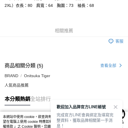
每筆NT$80，滿NT$6,000(含以上)免運費
2XL）衣長：80 肩寬：64 胸圍：73 袖長：68
7-11取貨付款
每筆NT$80，滿NT$6,000(含以上)免運費
相關推薦
付款後7-11取貨
每筆NT$80，滿NT$6,000(含以上)免運費
客服
宅配
每筆NT$120，滿NT$6,000(含以上)免運費
商品相關分類 (5)
查看全部
BRAND
Onitsuka Tiger
人氣商品推薦
本分類熱銷
全站排行
歡迎加入品牌官方LINE帳號
完成官方LINE會員綁定及填寫完
本網站中使用 cookie，欲查詢有關本網站使用 cookie 方式之詳情，及若您不希
整資料，獲取品牌相關第一手消
熱門標籤
望在電腦上使用 cookie 時應如何變更電腦的 cookie 設定，請參閱本網站「
隱私
息！
權條款
」之 Cookie 聲明。您繼續使用本網站即表示您同意本公司得按本網站使