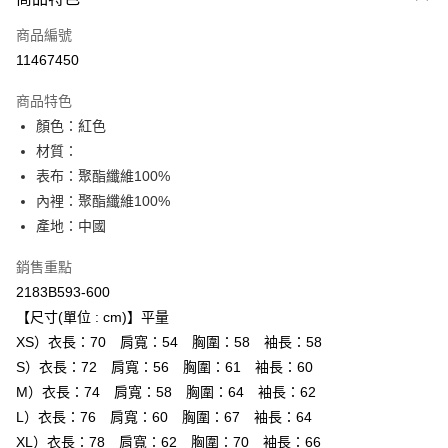
信用卡一次付款
商品編號
超商取貨付款
11467450
LINE Pay
商品特色
Apple Pay
顏色：紅色
材質：
ATM付款
表布：聚酯纖維100%
內裡：聚酯纖維100%
運送方式
產地：中國
全家取貨付款
每筆NT$80，滿NT$6,000(含以上)免運費
銷售重點
2183B593-600
付款後全家取貨
【尺寸(單位 : cm)】平量
每筆NT$80，滿NT$6,000(含以上)免運費
XS）衣長：70 肩寬：54 胸圍：58 袖長：58
S）衣長：72 肩寬：56 胸圍：61 袖長：60
萊爾富取貨付款
M）衣長：74 肩寬：58 胸圍：64 袖長：62
每筆NT$80，滿NT$6,000(含以上)免運費
L）衣長：76 肩寬：60 胸圍：67 袖長：64
付款後萊爾富取貨
XL）衣長：78 肩寬：62 胸圍：70 袖長：66