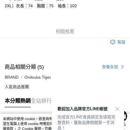
付款後萊爾富取貨
2XL）衣長：74 胸圍：75 袖長：102
每筆NT$80，滿NT$6,000(含以上)免運費
7-11取貨付款
每筆NT$80，滿NT$6,000(含以上)免運費
相關推薦
付款後7-11取貨
客服
每筆NT$80，滿NT$6,000(含以上)免運費
宅配
商品相關分類 (5)
每筆NT$120，滿NT$6,000(含以上)免運費
查看全部
BRAND
Onitsuka Tiger
人氣商品推薦
本分類熱銷
全站排行
歡迎加入品牌官方LINE帳號
完成官方LINE會員綁定及填寫完
本網站中使用 cookie，欲查詢有關本網站使用 cookie 方式之詳情，及若您不希
整資料，獲取品牌相關第一手消
熱門標籤
望在電腦上使用 cookie 時應如何變更電腦的 cookie 設定，請參閱本網站「
隱私
息！
權條款
」之 Cookie 聲明。您繼續使用本網站即表示您同意本公司得按本網站使