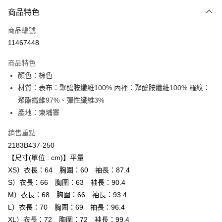
付款方式
商品特色
信用卡一次付款
商品編號
超商取貨付款
11467448
LINE Pay
商品特色
Apple Pay
顏色：棕色
材質：表布：聚醯胺纖維100% 內裡：聚醯胺纖維100% 羅紋：
ATM付款
聚酯纖維97%、彈性纖維3%
產地：柬埔寨
運送方式
全家取貨付款
銷售重點
每筆NT$80，滿NT$6,000(含以上)免運費
2183B437-250
【尺寸(單位 : cm)】平量
付款後全家取貨
XS）衣長：64 胸圍：60 袖長：87.4
每筆NT$80，滿NT$6,000(含以上)免運費
S）衣長：66 胸圍：63 袖長：90.4
M）衣長：68 胸圍：66 袖長：93.4
萊爾富取貨付款
L）衣長：70 胸圍：69 袖長：96.4
每筆NT$80，滿NT$6,000(含以上)免運費
XL）衣長：72 胸圍：72 袖長：99.4