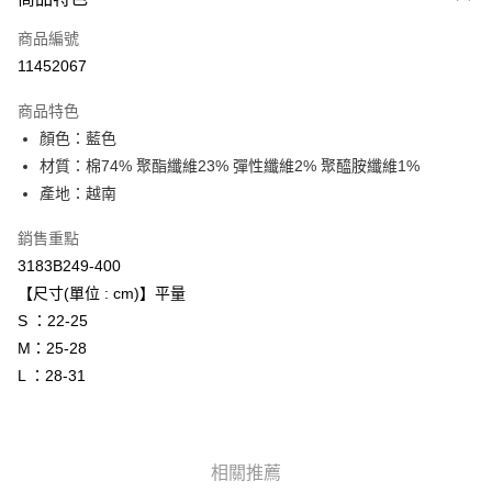
信用卡一次付款
商品編號
超商取貨付款
11452067
LINE Pay
商品特色
Apple Pay
顏色：藍色
材質：棉74% 聚酯纖維23% 彈性纖維2% 聚醯胺纖維1%
ATM付款
產地：越南
運送方式
銷售重點
全家取貨付款
3183B249-400
每筆NT$80，滿NT$6,000(含以上)免運費
【尺寸(單位 : cm)】平量
S ：22-25
付款後全家取貨
M：25-28
每筆NT$80，滿NT$6,000(含以上)免運費
L ：28-31
萊爾富取貨付款
每筆NT$80，滿NT$6,000(含以上)免運費
相關推薦
付款後萊爾富取貨