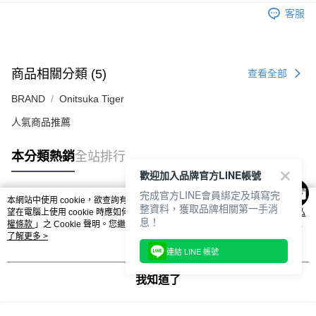
每筆NT$80，滿NT$6,000(含以上)免運費
客服
7-11取貨付款
每筆NT$80，滿NT$6,000(含以上)免運費
商品相關分類 (5)
查看全部
付款後7-11取貨
每筆NT$80，滿NT$6,000(含以上)免運費
BRAND
Onitsuka Tiger
人氣商品推薦
宅配
每筆NT$120，滿NT$6,000(含以上)免運費
本分類熱銷
全站排行
歡迎加入品牌官方LINE帳號
完成官方LINE會員綁定及填寫完
本網站中使用 cookie，欲查詢有關本網站使用 cookie 方式之詳情，及若您不希
整資料，獲取品牌相關第一手消
熱門標籤
望在電腦上使用 cookie 時應如何變更電腦的 cookie 設定，請參閱本網站「
隱私
息！
權條款
」之 Cookie 聲明。您繼續使用本網站即表示您同意本公司得按本網站使
用條款之 Cookie 聲明使用 cookie。
了解更多 >
連結 LINE 帳號
我知道了