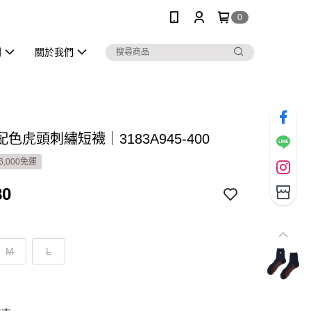
0
列
關於我們
色虎頭刺繡短襪｜3183A945-400
6,000免運
80
M
L