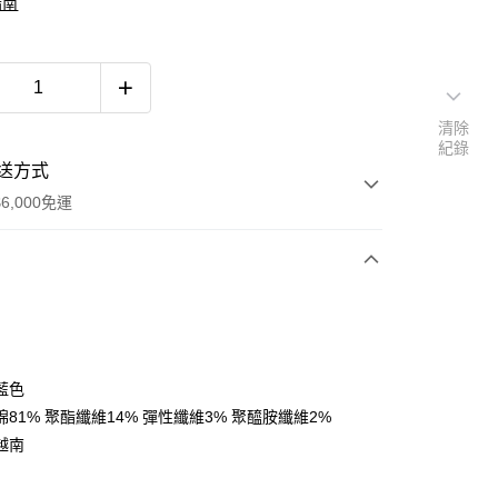
指南
清除
紀錄
送方式
6,000免運
次付款
付款
藍色
81% 聚酯纖維14% 彈性纖維3% 聚醯胺纖維2%
越南