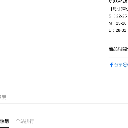
3183A945
【尺寸(單位
運送方式
S ：22-25
全家取貨
M：25-28
每筆NT$8
L ：28-31
付款後全
每筆NT$8
商品相關分
萊爾富取
BRAND
每筆NT$8
分享
人氣商品
付款後萊
配件
襪
每筆NT$8
新品上市
7-11取貨
推薦
新品上市
每筆NT$8
付款後7-1
每筆NT$8
熱銷
全站排行