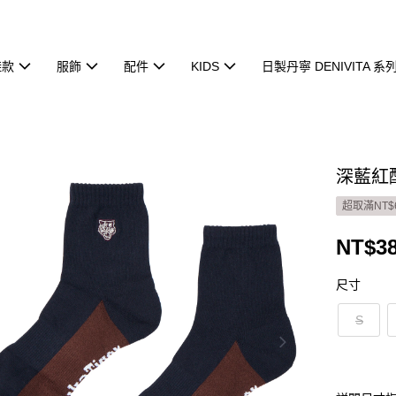
鞋款
服飾
配件
KIDS
日製丹寧 DENIVITA 系
深藍紅配
超取滿NT$
NT$3
尺寸
S