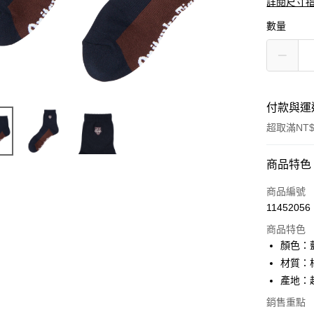
詳閱尺寸
數量
付款與運
超取滿NT$
付款方式
商品特色
信用卡一
商品編號
11452056
超商取貨
商品特色
LINE Pay
顏色：
材質：棉
Apple Pay
產地：
ATM付款
銷售重點