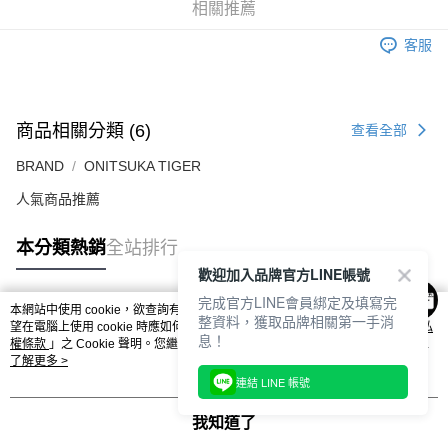
相關推薦
付款後萊爾富取貨
每筆NT$80，滿NT$6,000(含以上)免運費
客服
7-11取貨付款
每筆NT$80，滿NT$6,000(含以上)免運費
商品相關分類 (6)
查看全部
付款後7-11取貨
每筆NT$80，滿NT$6,000(含以上)免運費
BRAND
ONITSUKA TIGER
人氣商品推薦
宅配
每筆NT$120，滿NT$6,000(含以上)免運費
本分類熱銷
全站排行
歡迎加入品牌官方LINE帳號
完成官方LINE會員綁定及填寫完
本網站中使用 cookie，欲查詢有關本網站使用 cookie 方式之詳情，及若您不希
整資料，獲取品牌相關第一手消
熱門標籤
望在電腦上使用 cookie 時應如何變更電腦的 cookie 設定，請參閱本網站「
隱私
息！
權條款
」之 Cookie 聲明。您繼續使用本網站即表示您同意本公司得按本網站使
用條款之 Cookie 聲明使用 cookie。
了解更多 >
連結 LINE 帳號
我知道了