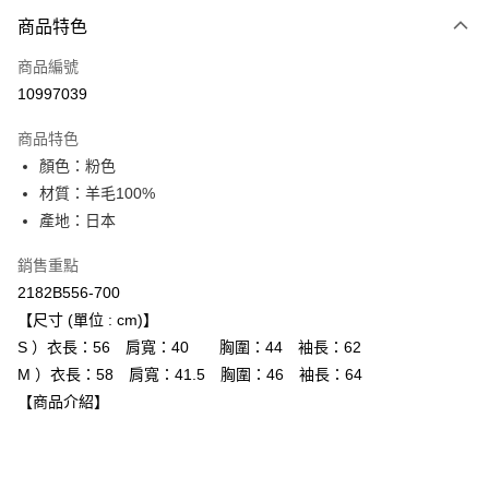
付款方式
商品特色
信用卡一次付款
商品編號
超商取貨付款
10997039
LINE Pay
商品特色
Apple Pay
顏色：粉色
材質：羊毛100%
ATM付款
產地：日本
運送方式
銷售重點
全家取貨付款
2182B556-700
每筆NT$80，滿NT$6,000(含以上)免運費
【尺寸 (單位 : cm)】
S ）衣長：56 肩寬：40 胸圍：44 袖長：62
付款後全家取貨
M ）衣長：58 肩寬：41.5 胸圍：46 袖長：64
每筆NT$80，滿NT$6,000(含以上)免運費
【商品介紹】
萊爾富取貨付款
每筆NT$80，滿NT$6,000(含以上)免運費