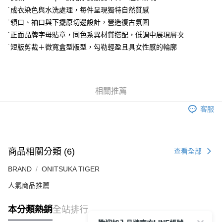
付款後萊爾富取貨
˙成衣染色與水洗處理，每件呈現獨特自然質感
每筆NT$80，滿NT$6,000(含以上)免運費
˙領口、袖口與下擺原切邊設計，營造復古氛圍
˙正面品牌字母貼章，同色系異材質搭配，低調中展現層次
7-11取貨付款
˙短版剪裁＋微寬盒型版型，勾勒輕盈且具女性感的輪廓
每筆NT$80，滿NT$6,000(含以上)免運費
付款後7-11取貨
每筆NT$80，滿NT$6,000(含以上)免運費
相關推薦
宅配
客服
每筆NT$120，滿NT$6,000(含以上)免運費
商品相關分類 (6)
查看全部
BRAND
ONITSUKA TIGER
人氣商品推薦
本分類熱銷
全站排行