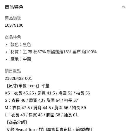
付款方式
商品特色
信用卡一次付款
商品編號
超商取貨付款
10975180
LINE Pay
商品特色
Apple Pay
顏色：黑色
材質：主 布 棉87% 聚酯纖維13% 裏布 棉100%
ATM付款
產地：中國
運送方式
銷售重點
全家取貨付款
2182B432-001
每筆NT$80，滿NT$6,000(含以上)免運費
【尺寸(單位 : cm)】平量
XS：衣長 45.25 / 肩寬 41.5 / 胸圍 52 / 袖長 56
付款後全家取貨
S：衣長 46 / 肩寬 43 / 胸圍 54 / 袖長 57
每筆NT$80，滿NT$6,000(含以上)免運費
M：衣長 47.5 / 肩寬 44.5 / 胸圍 56 / 袖長 59
L：衣長 49 / 肩寬 46 / 胸圍 58 / 袖長 61
萊爾富取貨付款
【商品介紹】
每筆NT$80，滿NT$6,000(含以上)免運費
˙女款 Sweat Top，採用厚實紮實布料，輪廓鮮明