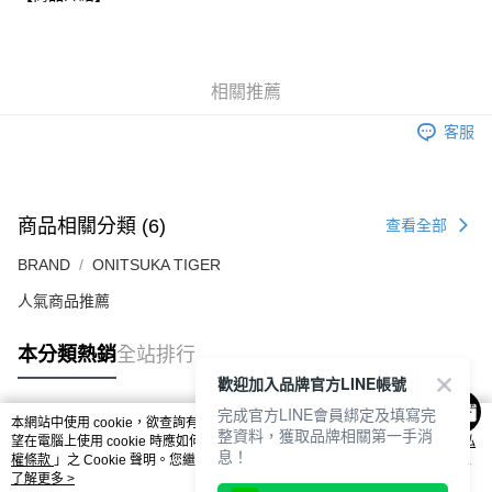
付款後萊爾富取貨
每筆NT$80，滿NT$6,000(含以上)免運費
7-11取貨付款
相關推薦
每筆NT$80，滿NT$6,000(含以上)免運費
客服
付款後7-11取貨
每筆NT$80，滿NT$6,000(含以上)免運費
宅配
商品相關分類 (6)
查看全部
每筆NT$120，滿NT$6,000(含以上)免運費
BRAND
ONITSUKA TIGER
人氣商品推薦
本分類熱銷
全站排行
歡迎加入品牌官方LINE帳號
完成官方LINE會員綁定及填寫完
本網站中使用 cookie，欲查詢有關本網站使用 cookie 方式之詳情，及若您不希
整資料，獲取品牌相關第一手消
熱門標籤
望在電腦上使用 cookie 時應如何變更電腦的 cookie 設定，請參閱本網站「
隱私
息！
權條款
」之 Cookie 聲明。您繼續使用本網站即表示您同意本公司得按本網站使
用條款之 Cookie 聲明使用 cookie。
了解更多 >