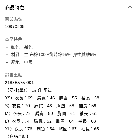
付款方式
商品特色
信用卡一次付款
商品編號
超商取貨付款
10970835
LINE Pay
商品特色
Apple Pay
顏色：黑色
材質：主 布棉100%飾片棉95％ 彈性纖維5%
ATM付款
產地：中國
運送方式
銷售重點
全家取貨付款
2183B575-001
每筆NT$80，滿NT$6,000(含以上)免運費
【尺寸(單位 : cm)】平量
XS）衣長：69 肩寬：46 胸圍：55 袖長：58
付款後全家取貨
S）衣長：70 肩寬：48 胸圍：58 袖長：59
每筆NT$80，滿NT$6,000(含以上)免運費
M）衣長：72 肩寬：50 胸圍：61 袖長：61
L）衣長：74 肩寬：52 胸圍：64 袖長：63
萊爾富取貨付款
XL）衣長：76 肩寬：54 胸圍：67 袖長：65
每筆NT$80，滿NT$6,000(含以上)免運費
【商品介紹】