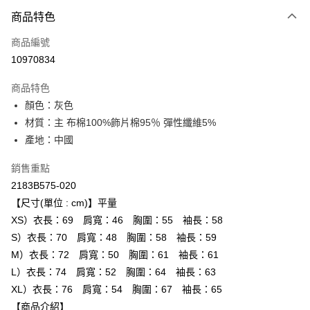
付款方式
商品特色
信用卡一次付款
商品編號
超商取貨付款
10970834
LINE Pay
商品特色
Apple Pay
顏色：灰色
材質：主 布棉100%飾片棉95％ 彈性纖維5%
ATM付款
產地：中國
運送方式
銷售重點
全家取貨付款
2183B575-020
每筆NT$80，滿NT$6,000(含以上)免運費
【尺寸(單位 : cm)】平量
XS）衣長：69 肩寬：46 胸圍：55 袖長：58
付款後全家取貨
S）衣長：70 肩寬：48 胸圍：58 袖長：59
每筆NT$80，滿NT$6,000(含以上)免運費
M）衣長：72 肩寬：50 胸圍：61 袖長：61
L）衣長：74 肩寬：52 胸圍：64 袖長：63
萊爾富取貨付款
XL）衣長：76 肩寬：54 胸圍：67 袖長：65
每筆NT$80，滿NT$6,000(含以上)免運費
【商品介紹】