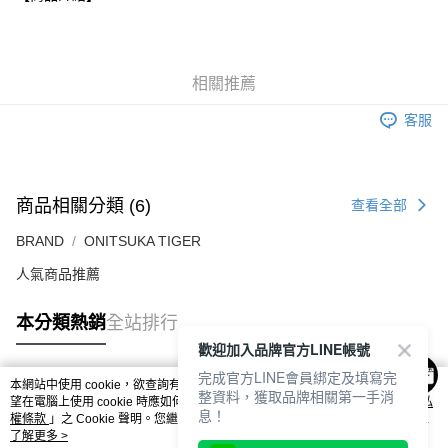
付款後萊爾富取貨
每筆NT$80，滿NT$6,000(含以上)免運費
7-11取貨付款
相關推薦
每筆NT$80，滿NT$6,000(含以上)免運費
客服
付款後7-11取貨
每筆NT$80，滿NT$6,000(含以上)免運費
宅配
商品相關分類 (6)
查看全部
每筆NT$120，滿NT$6,000(含以上)免運費
BRAND
ONITSUKA TIGER
人氣商品推薦
本分類熱銷
全站排行
歡迎加入品牌官方LINE帳號
完成官方LINE會員綁定及填寫完
本網站中使用 cookie，欲查詢有關本網站使用 cookie 方式之詳情，及若您不希
整資料，獲取品牌相關第一手消
熱門標籤
望在電腦上使用 cookie 時應如何變更電腦的 cookie 設定，請參閱本網站「
隱私
息！
權條款
」之 Cookie 聲明。您繼續使用本網站即表示您同意本公司得按本網站使
用條款之 Cookie 聲明使用 cookie。
了解更多 >