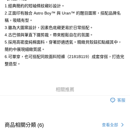
付款後萊爾富取貨
1.經典簡約的短袖條紋襯衫設計。
每筆NT$80，滿NT$6,000(含以上)免運費
2.正面印有融合 Astro Boy™ 與 Uran™ 的醒目圖案，搭配品牌名
稱，吸睛有型。
7-11取貨付款
3.雖為大圖案設計，因素色底襯更易於日常搭配。
每筆NT$80，滿NT$6,000(含以上)免運費
4.古巴領與筆直下擺剪裁，帶來輕鬆自在的氛圍。
付款後7-11取貨
5.採用高密度純棉面料，穿著舒適透氣。精緻貝殼鈕扣點綴其中，
每筆NT$80，滿NT$6,000(含以上)免運費
簡約中展現細緻質感。
6.可單穿，也可搭配同款面料短褲（2181B119）成套穿搭，打造完
宅配
整造型。
每筆NT$120，滿NT$6,000(含以上)免運費
相關推薦
客服
商品相關分類 (6)
查看全部