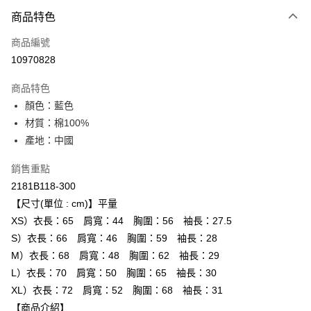
付款方式
商品特色
信用卡一次付款
商品編號
超商取貨付款
10970828
LINE Pay
商品特色
Apple Pay
顏色：藍色
材質：棉100%
ATM付款
產地：中國
運送方式
銷售重點
全家取貨付款
2181B118-300
每筆NT$80，滿NT$6,000(含以上)免運費
【尺寸(單位 : cm)】平量
XS）衣長：65 肩寬：44 胸圍：56 袖長：27.5
付款後全家取貨
S）衣長：66 肩寬：46 胸圍：59 袖長：28
每筆NT$80，滿NT$6,000(含以上)免運費
M）衣長：68 肩寬：48 胸圍：62 袖長：29
L）衣長：70 肩寬：50 胸圍：65 袖長：30
萊爾富取貨付款
XL）衣長：72 肩寬：52 胸圍：68 袖長：31
每筆NT$80，滿NT$6,000(含以上)免運費
【商品介紹】