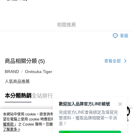
付款後萊爾富取貨
每筆NT$80，滿NT$6,000(含以上)免運費
7-11取貨付款
相關推薦
每筆NT$80，滿NT$6,000(含以上)免運費
客服
付款後7-11取貨
每筆NT$80，滿NT$6,000(含以上)免運費
宅配
商品相關分類 (5)
查看全部
每筆NT$120，滿NT$6,000(含以上)免運費
BRAND
Onitsuka Tiger
人氣商品推薦
本分類熱銷
全站排行
歡迎加入品牌官方LINE帳號
完成官方LINE會員綁定及填寫完
本網站中使用 cookie，欲查詢有關本網站使用 cookie 方式之詳情，及若您不希
整資料，獲取品牌相關第一手消
熱門標籤
望在電腦上使用 cookie 時應如何變更電腦的 cookie 設定，請參閱本網站「
隱私
息！
權條款
」之 Cookie 聲明。您繼續使用本網站即表示您同意本公司得按本網站使
用條款之 Cookie 聲明使用 cookie。
了解更多 >