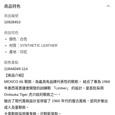
付款方式
商品特色
信用卡一次付款
商品編號
超商取貨付款
10928453
LINE Pay
商品特色
Apple Pay
顏色：白色
材質：SYNTHETIC LEATHER
ATM付款
產地：印尼
運送方式
銷售重點
全家取貨付款
1184A049-114
每筆NT$80，滿NT$6,000(含以上)免運費
【商品介紹】
MEXICO 66 鞋款，為最具有品牌代表性的鞋款。 結合了專為 1966
付款後全家取貨
年墨西哥奧運會開發的訓練鞋 「Limber」 的設計，是首批採用
每筆NT$80，滿NT$6,000(含以上)免運費
Onitsuka Tiger 虎爪紋的鞋款之一。
融合了現代風格設計並保留了 1960 年代的復古風格，並同步推出
萊爾富取貨付款
成人及童鞋款。
每筆NT$80，滿NT$6,000(含以上)免運費
大童鞋款採用魔鬼氈，可輕鬆穿脫。