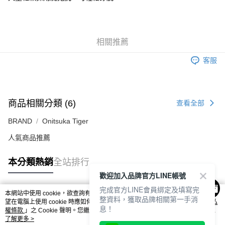
付款後萊爾富取貨
每筆NT$80，滿NT$6,000(含以上)免運費
7-11取貨付款
相關推薦
每筆NT$80，滿NT$6,000(含以上)免運費
客服
付款後7-11取貨
每筆NT$80，滿NT$6,000(含以上)免運費
宅配
商品相關分類 (6)
查看全部
每筆NT$120，滿NT$6,000(含以上)免運費
BRAND
Onitsuka Tiger
人氣商品推薦
本分類熱銷
全站排行
歡迎加入品牌官方LINE帳號
完成官方LINE會員綁定及填寫完
本網站中使用 cookie，欲查詢有關本網站使用 cookie 方式之詳情，及若您不希
整資料，獲取品牌相關第一手消
熱門標籤
望在電腦上使用 cookie 時應如何變更電腦的 cookie 設定，請參閱本網站「
隱私
息！
權條款
」之 Cookie 聲明。您繼續使用本網站即表示您同意本公司得按本網站使
用條款之 Cookie 聲明使用 cookie。
了解更多 >