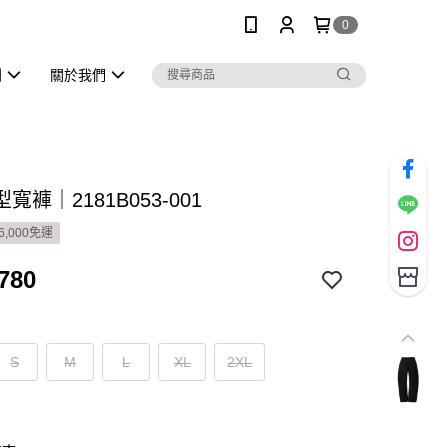
0
列
關於我們
寬褲｜2181B053-001
6,000免運
780
S
M
L
XL
2XL