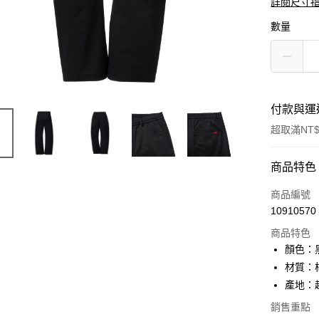
詳閱尺寸
數量
付款與運
超取滿NT$
付款方式
商品特色
信用卡一
商品編號
10910570
超商取貨
商品特色
LINE Pay
顏色：
材質：棉
Apple Pay
產地：
ATM付款
銷售重點