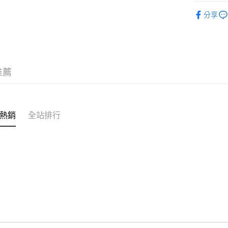
宅配
BRAND
分享
每筆NT$1
人氣商品
新品上市
服飾
下
推薦
新品上市
熱銷
全站排行