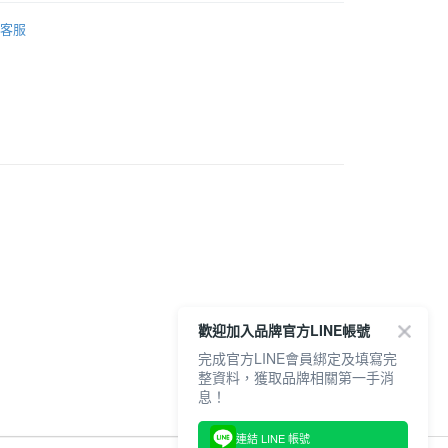
Onitsuka Tiger
客服
20，滿NT$6,000(含以上)免運費
推薦
服飾
身
褲子
全品項
歡迎加入品牌官方LINE帳號
完成官方LINE會員綁定及填寫完
整資料，獲取品牌相關第一手消
息！
連結 LINE 帳號