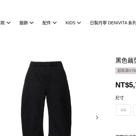
鞋款
服飾
配件
KIDS
日製丹寧 DENIVITA 系
黑色繭型
超取滿NT$
NT$5,
尺寸
XS