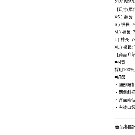
2181B053
【尺寸(單位
運送方式
XS ) 褲長
全家取貨
S ) 褲長:
每筆NT$8
M ) 褲長:
L ) 褲長: 
付款後全
XL ) 褲長
每筆NT$8
【商品介
萊爾富取
■材質
每筆NT$8
採用100
■細節
付款後萊
・腰部紐
每筆NT$8
・兩側斜
7-11取貨
・背面兩
每筆NT$8
・右後口
付款後7-1
每筆NT$8
商品相關分