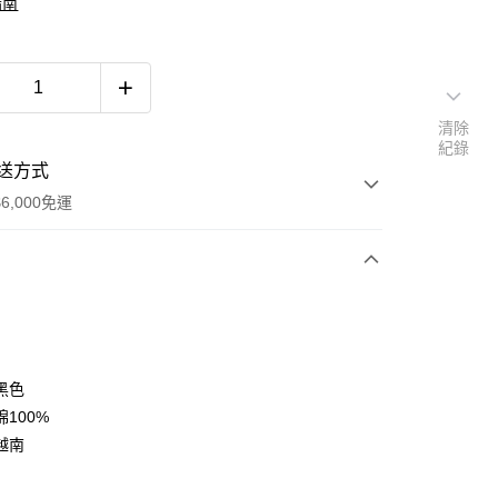
指南
清除
紀錄
送方式
6,000免運
次付款
付款
黑色
100%
越南