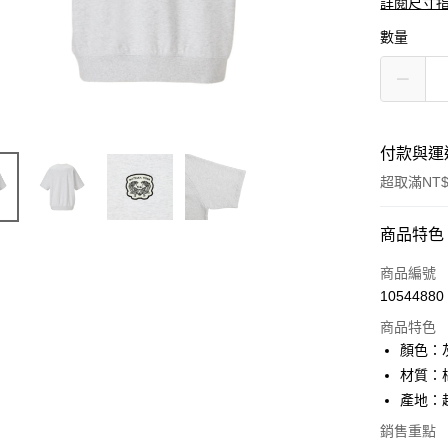
詳閱尺寸
數量
付款與運
超取滿NT$
付款方式
商品特色
信用卡一
商品編號
10544880
超商取貨
商品特色
LINE Pay
顏色：
材質：棉
Apple Pay
產地：
ATM付款
銷售重點