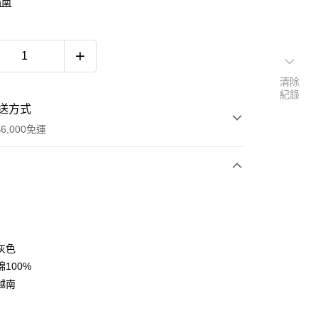
指南
清除
紀錄
送方式
6,000免運
次付款
付款
灰色
100%
越南