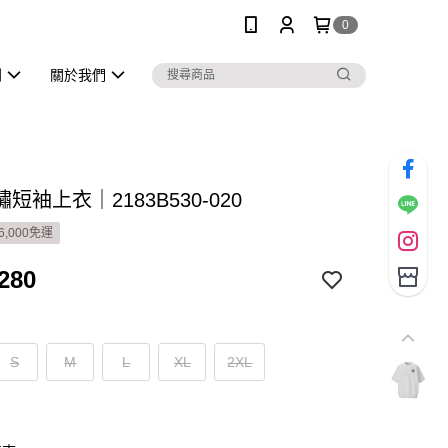
0
列
關於我們
短袖上衣｜2183B530-020
6,000免運
280
S
M
L
XL
2XL