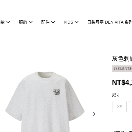
鞋款
服飾
配件
KIDS
日製丹寧 DENIVITA 系
灰色刺繡
超取滿NT$
NT$4,
尺寸
XS