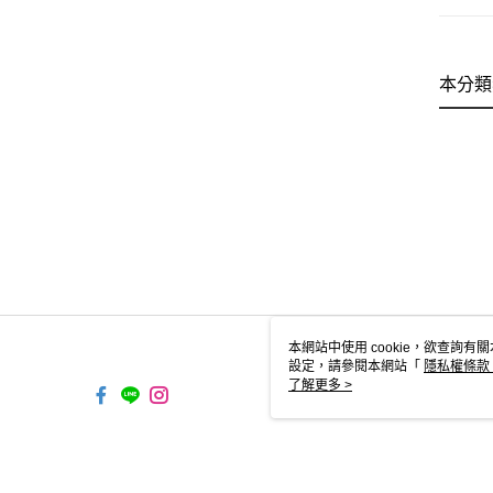
本分類
本網站中使用 cookie，欲查詢有關
設定，請參閱本網站「
隱私權條款
使用 cookie。
了解更多 >