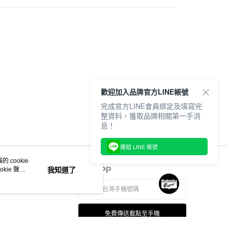
20，滿NT$6,000(含以上)免運費
歡迎加入品牌官方LINE帳號
完成官方LINE會員綁定及填寫完
整資料，獲取品牌相關第一手消
息！
連結 LINE 帳號
 cookie
kie 聲明
我知道了
官方APP
免費傳送載點至手機