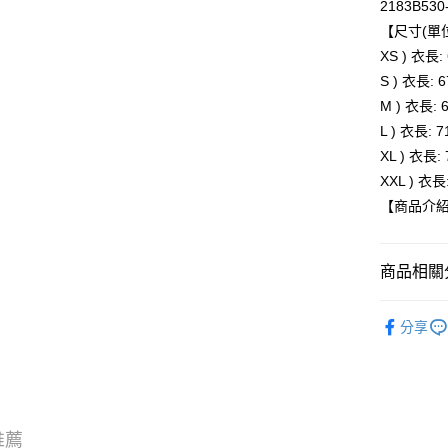
2183B530
【尺寸(單位
運送方式
XS ) 衣長:
全家取貨
S ) 衣長: 
每筆NT$8
M ) 衣長: 
L ) 衣長: 
付款後全
XL ) 衣長:
每筆NT$8
XXL ) 衣長
萊爾富取
【商品介
每筆NT$8
付款後萊
商品相關分
每筆NT$8
BRAND
分享
7-11取貨
人氣商品
每筆NT$8
新品上市
付款後7-1
服飾
上
每筆NT$8
推薦
新品上市