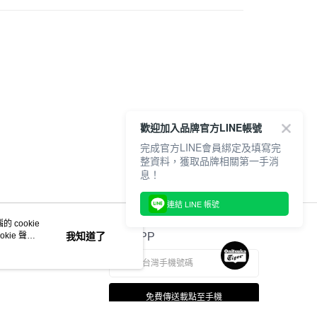
20，滿NT$6,000(含以上)免運費
歡迎加入品牌官方LINE帳號
完成官方LINE會員綁定及填寫完
整資料，獲取品牌相關第一手消
息！
連結 LINE 帳號
 cookie
kie 聲明
我知道了
官方APP
免費傳送載點至手機