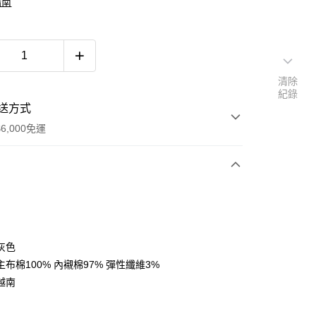
指南
清除
紀錄
送方式
6,000免運
次付款
付款
灰色
布棉100% 內襯棉97% 彈性纖維3%
越南