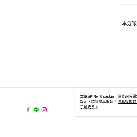
本分類
本網站中使用 cookie，欲查詢有關
設定，請參閱本網站「
隱私權條款
使用 cookie。
了解更多 >