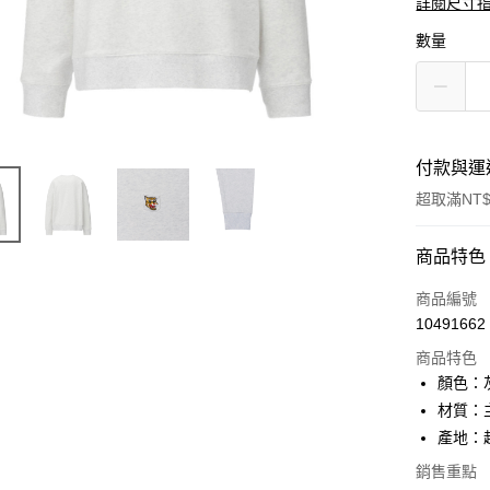
詳閱尺寸
數量
付款與運
超取滿NT$
付款方式
商品特色
信用卡一
商品編號
10491662
超商取貨
商品特色
LINE Pay
顏色：
材質：主
Apple Pay
產地：
ATM付款
銷售重點