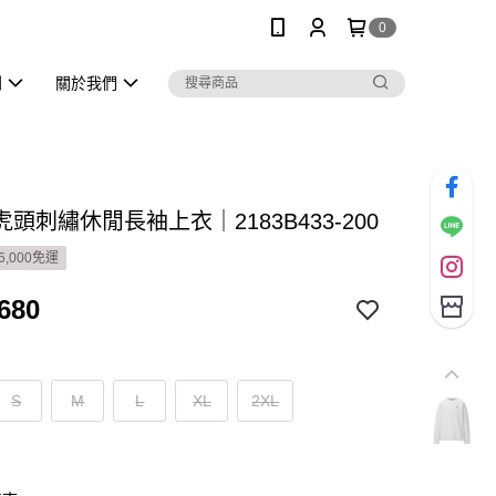
0
列
關於我們
頭刺繡休閒長袖上衣｜2183B433-200
6,000免運
680
S
M
L
XL
2XL