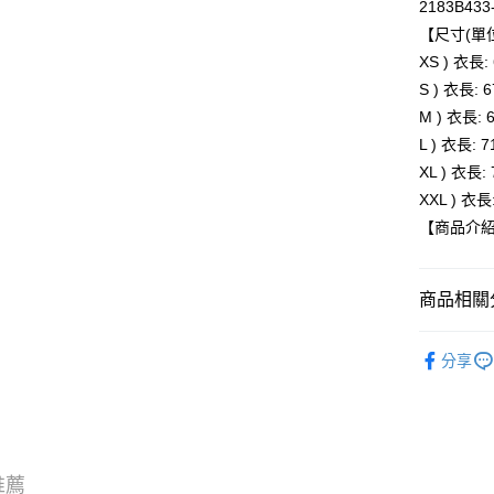
2183B433
【尺寸(單位
運送方式
XS ) 衣長:
全家取貨
S ) 衣長: 6
每筆NT$8
M ) 衣長: 
L ) 衣長: 7
付款後全
XL ) 衣長: 
每筆NT$8
XXL ) 衣長
萊爾富取
【商品介
每筆NT$8
付款後萊
商品相關分
每筆NT$8
BRAND
分享
7-11取貨
人氣商品
每筆NT$8
新品上市
付款後7-1
服飾
上
每筆NT$8
推薦
新品上市