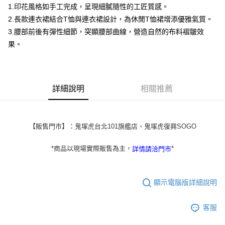
1.印花風格如手工完成，呈現細膩隨性的工匠質感。
7-11取貨付款
2.長款連衣裙結合T恤與連衣裙設計，為休閒T恤裙增添優雅氣質。
每筆NT$80，滿NT$6,000(含以上)免運費
3.腰部前後有彈性細節，突顯腰部曲線，營造自然的布料褶皺效
付款後7-11取貨
果。
每筆NT$80，滿NT$6,000(含以上)免運費
宅配
每筆NT$120，滿NT$6,000(含以上)免運費
詳細說明
相關推薦
【販售門市】：鬼塚虎台北101旗艦店、鬼塚虎復興SOGO
*商品以現場實際販售為主，
*
詳情請洽門市
顯示電腦版詳細說明
客服