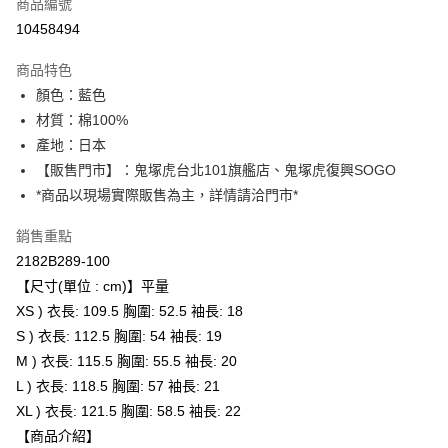
商品編號
超商取貨付款
10458494
LINE Pay
商品特色
Apple Pay
顏色：藍色
材質：棉100%
ATM付款
產地：日本
【販售門市】：鬼塚虎台北101旗艦店、鬼塚虎復興SOGO
運送方式
*商品以現場實際販售為主，詳情請洽門市*
全家取貨付款
每筆NT$80，滿NT$6,000(含以上)免運費
銷售重點
2182B289-100
付款後全家取貨
【尺寸(單位 : cm)】平量
每筆NT$80，滿NT$6,000(含以上)免運費
XS ) 衣長: 109.5 胸圍: 52.5 袖長: 18
S ) 衣長: 112.5 胸圍: 54 袖長: 19
萊爾富取貨付款
M ) 衣長: 115.5 胸圍: 55.5 袖長: 20
每筆NT$80，滿NT$6,000(含以上)免運費
L ) 衣長: 118.5 胸圍: 57 袖長: 21
付款後萊爾富取貨
XL ) 衣長: 121.5 胸圍: 58.5 袖長: 22
每筆NT$80，滿NT$6,000(含以上)免運費
【商品介紹】