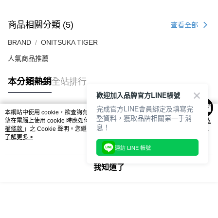
商品相關分類 (5)
查看全部
BRAND
ONITSUKA TIGER
人氣商品推薦
本分類熱銷
全站排行
歡迎加入品牌官方LINE帳號
完成官方LINE會員綁定及填寫完
本網站中使用 cookie，欲查詢有關本網站使用 cookie 方式之詳情，及若您不希
整資料，獲取品牌相關第一手消
熱門標籤
望在電腦上使用 cookie 時應如何變更電腦的 cookie 設定，請參閱本網站「
隱私
息！
權條款
」之 Cookie 聲明。您繼續使用本網站即表示您同意本公司得按本網站使
用條款之 Cookie 聲明使用 cookie。
了解更多 >
連結 LINE 帳號
我知道了