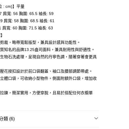
 : cm)】平量
付款
67 肩寬: 56 胸圍: 65.5 袖長: 59
0，滿NT$6,000(含以上)免運費
69 肩寬: 58 胸圍: 68.5 袖長: 61
71 肩寬: 60 胸圍: 71.5 袖長: 63
家取貨
紹】
0，滿NT$6,000(含以上)免運費
正剪裁，略帶寬鬆版型，兼具設計感與功能性。
貨付款
品質知名的品牌13.25盎司面料，兼具耐用性與舒適性。
0，滿NT$6,000(含以上)免運費
經生物石洗處理，呈現自然的丹寧色調，隨著穿著會更具
爾富取貨
牌壓花按扣設計於前口袋翻蓋、袖口及腰部調節帶處。
0，滿NT$6,000(含以上)免運費
個立體口袋，可收納小型物件。側面附額外口袋，增加收
付款
0，滿NT$6,000(含以上)免運費
向拉鍊，簡潔實用，方便穿脫，且易於搭配任何衣櫥單
1取貨
0，滿NT$6,000(含以上)免運費
類 (6)