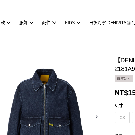
鞋款
服飾
配件
KIDS
日製丹寧 DENIVITA 系
【DE
2181A9
買就送
NT$15
尺寸
XS