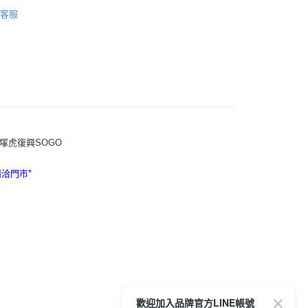
20，滿NT$6,000(含以上)免運費
ONITSUKA TIGER
客服
推薦
套
服飾
全品項
A 丹寧系列
服飾
上身
塚虎復興SOGO
*
請洽門市
歡迎加入品牌官方LINE帳號