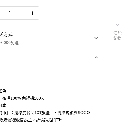
清除
送方式
紀錄
6,000免運
次付款
付款
藍色
布棉100% 內裡棉100%
日本
門市】：鬼塚虎台北101旗艦店、鬼塚虎復興SOGO
以現場實際販售為主，詳情請洽門市*