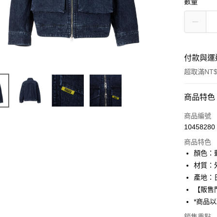
數量
付款與運
超取滿NT$
付款方式
商品特色
信用卡一
商品編號
10458280
超商取貨
商品特色
LINE Pay
顏色：
材質：外
Apple Pay
產地：
ATM付款
【販售
*商品
銷售重點