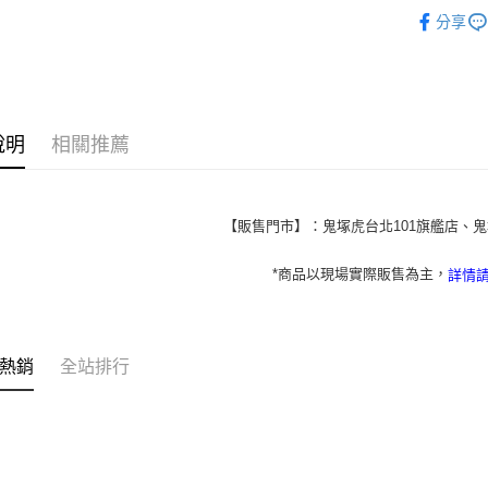
每筆NT$1
BRAND
分享
人氣商品
服飾
外
新品上市
說明
相關推薦
新品上市
DENIVIT
【販售門市】：鬼塚虎台北101旗艦店、鬼
*商品以現場實際販售為主，
詳情
熱銷
全站排行