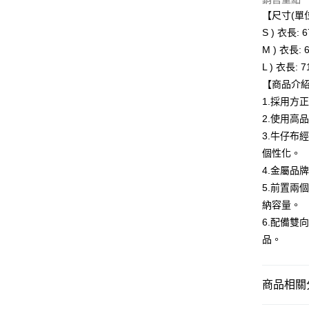
運送方式
【尺寸(單位
全家取貨
S ) 衣長: 
每筆NT$8
M ) 衣長: 
L ) 衣長: 
付款後全
【商品介
每筆NT$8
1.採用方
萊爾富取
2.使用高
每筆NT$8
3.牛仔布
個性化。
付款後萊
4.金屬品
每筆NT$8
5.前置兩
7-11取貨
納容量。
每筆NT$8
6.配備雙
品。
付款後7-1
每筆NT$8
商品相關分
宅配