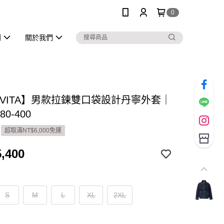
0
列
關於我們
NIVITA】男款拉鍊雙口袋設計丹寧外套｜
80-400
超取滿NT$6,000免運
,400
S
M
L
XL
2XL