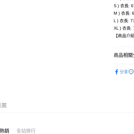
全家取貨
S ) 衣長: 6
每筆NT$8
M ) 衣長: 
L ) 衣長: 7
付款後全
XL ) 衣長: 
每筆NT$8
【商品介
萊爾富取
每筆NT$8
商品相關分
付款後萊
BRAND
每筆NT$8
分享
人氣商品
7-11取貨
服飾
外
每筆NT$8
新品上市
付款後7-1
推薦
新品上市
每筆NT$8
宅配
每筆NT$1
熱銷
全站排行