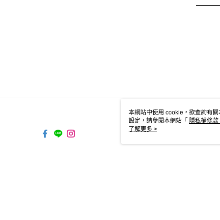
本網站中使用 cookie，欲查詢有關
設定，請參閱本網站「
隱私權條款
使用 cookie。
了解更多 >
TYO-TW-MWEBG132 Web2.
© 2026 by 台灣亞瑟士股份有限公司