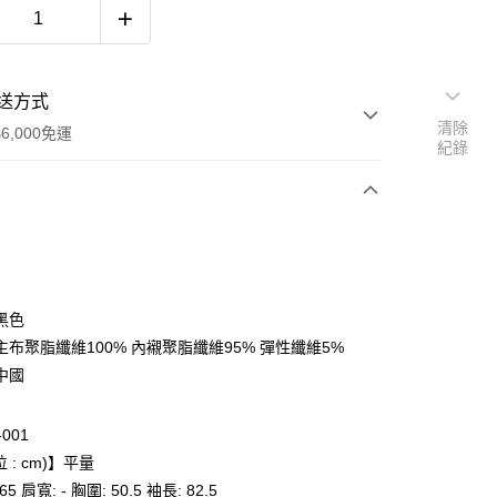
送方式
清除
6,000免運
紀錄
次付款
付款
黑色
主布聚脂纖維100% 內襯聚脂纖維95% 彈性纖維5%
中國
-001
 : cm)】平量
 65 肩寬: - 胸圍: 50.5 袖長: 82.5