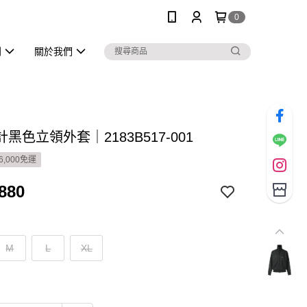
0
列
關於我們
黑色立領外套｜2183B517-001
6,000免運
880
M
L
XL