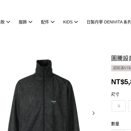
鞋款
服飾
配件
KIDS
日製丹寧 DENIVITA 系
圖騰設計
超取滿NT$
NT$5,
尺寸
S
數量