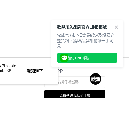
歡迎加入品牌官方LINE帳號
完成官方LINE會員綁定及填寫完
整資料，獲取品牌相關第一手消
息！
連結 LINE 帳號
 cookie
kie 聲明
我知道了
官方APP
免費傳送載點至手機
若接到可疑電話，請洽詢165反詐騙專線
本站最佳瀏覽環境請使用 Google Chrome、Firefox 或 Edge 以上版本