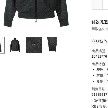
付款與運
超取滿NT$
付款方式
商品特色
信用卡一
商品編號
10431776
超商取貨
商品特色
LINE Pay
顏色：
材質：
Apple Pay
產地：
ATM付款
銷售重點
2183B517
【尺寸(單位
運送方式
XS ) 衣長: