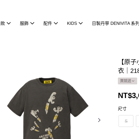
鞋款
服飾
配件
KIDS
日製丹寧 DENIVITA 系
【原子
衣｜218
買就送
NT$3,
尺寸
S