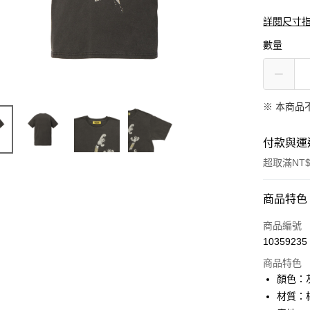
詳閱尺寸
數量
※ 本商品
付款與運
超取滿NT$
付款方式
商品特色
信用卡一
商品編號
10359235
超商取貨
商品特色
LINE Pay
顏色：
材質：棉
Apple Pay