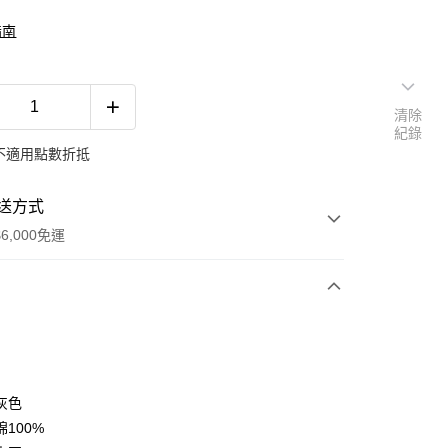
指南
清除
紀錄
不適用點數折抵
送方式
6,000免運
次付款
付款
灰色
100%