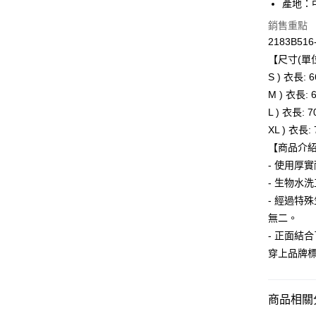
產地：
ATM付款
銷售重點
2183B516
【尺寸(單位
運送方式
S ) 衣長: 
全家取貨
M ) 衣長: 
每筆NT$8
L ) 衣長: 
XL ) 衣長:
付款後全
【商品介
每筆NT$8
- 使用厚
萊爾富取
- 生物水
每筆NT$8
- 經過特
無二。
付款後萊
- 正面結
每筆NT$8
穿上品牌
7-11取貨
每筆NT$8
商品相關分
付款後7-1