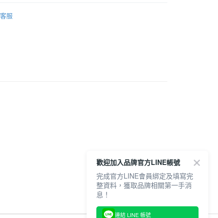
ONITSUKA TIGER
0，滿NT$6,000(含以上)免運費
客服
推薦
服飾
20，滿NT$6,000(含以上)免運費
身
短袖
專區
【原子小金剛聯名款】
歡迎加入品牌官方LINE帳號
完成官方LINE會員綁定及填寫完
整資料，獲取品牌相關第一手消
息！
連結 LINE 帳號