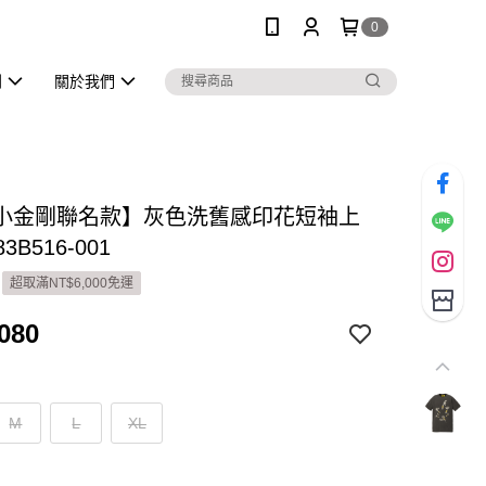
0
列
關於我們
小金剛聯名款】灰色洗舊感印花短袖上
3B516-001
超取滿NT$6,000免運
080
M
L
XL