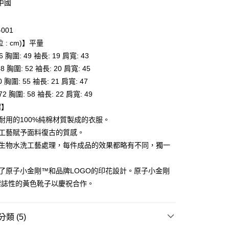
中國
-001
 : cm)】平量
66 胸圍: 49 袖長: 19 肩寬: 43
付款
68 胸圍: 52 袖長: 20 肩寬: 45
0，滿NT$6,000(含以上)免運費
70 胸圍: 55 袖長: 21 肩寬: 47
 72 胸圍: 58 袖長: 22 肩寬: 49
家取貨
紹】
0，滿NT$6,000(含以上)免運費
實耐用的100%純棉材質製成的衣服。
貨付款
洗工藝賦予面料復古的質感。
0，滿NT$6,000(含以上)免運費
殊生物水洗工藝處理，每件成品的效果都略有不同，獨一
爾富取貨
合了原子小金剛™和品牌LOGO的印花設計。原子小金剛
0，滿NT$6,000(含以上)免運費
標誌性的黃色靴子以慶祝合作。
付款
0，滿NT$6,000(含以上)免運費
類 (5)
1取貨