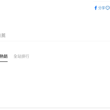
BRAND
每筆NT$8
分享
人氣商品
宅配
新品上市
每筆NT$1
服飾
上
推薦
限定聯名
熱銷
全站排行