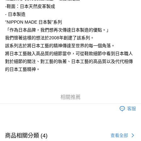
付款後萊爾富取貨
-鞋面：日本天然皮革製成
每筆NT$80，滿NT$6,000(含以上)免運費
- 日本製造
“NIPPON MADE 日本製”系列
7-11取貨付款
「作為日本品牌，我們想再次傳達日本製造的優點。」
每筆NT$80，滿NT$6,000(含以上)免運費
我們懷著這樣的想法於2008年創建了該系列。
付款後7-11取貨
該系列志於將日本工藝的精神傳達至世界的每一個角落。
每筆NT$80，滿NT$6,000(含以上)免運費
將日本工藝融入高品質的細節當中，可從鞋款細節中看到日本職人
對於細節的關注、對工藝的執著、日本工藝的高品質以及代代相傳
宅配
的日本工藝精神。
每筆NT$120，滿NT$6,000(含以上)免運費
相關推薦
客服
商品相關分類 (4)
查看全部