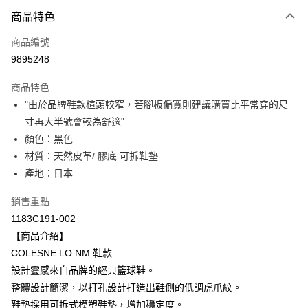
付款方式
商品特色
信用卡一次付款
商品編號
超商取貨付款
9895248
LINE Pay
商品特色
Apple Pay
"由於品牌鞋款楦頭較窄，若腳板偏寬則建議購買比平常穿的尺
寸再大半號會較為舒適"
ATM付款
顏色：黑色
材質：天然皮革/ 膠底 可拆鞋墊
運送方式
產地：日本
全家取貨付款
每筆NT$80，滿NT$6,000(含以上)免運費
銷售重點
1183C191-002
付款後全家取貨
【商品介紹】
每筆NT$80，滿NT$6,000(含以上)免運費
COLESNE LO NM 鞋款
設計靈感來自品牌的經典籃球鞋。
萊爾富取貨付款
整體設計簡潔，以打孔設計打造出鞋側的低調虎爪紋。
每筆NT$80，滿NT$6,000(含以上)免運費
鞋墊採用可拆式模塑鞋墊，增加穩定度。